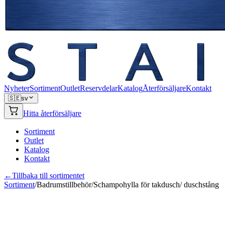
Nyheter
Sortiment
Outlet
Reservdelar
Katalog
Återförsäljare
Kontakt
🇸🇪
sv
Hitta återförsäljare
Sortiment
Outlet
Katalog
Kontakt
←
Tillbaka till sortimentet
Sortiment
/
Badrumstillbehör
/
Schampohylla för takdusch/ duschstång