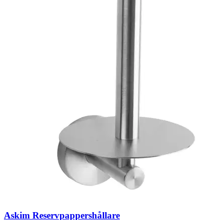
Askim Reservpappershållare