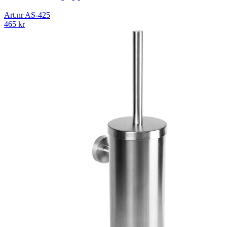
Art.nr
AS-425
465
kr