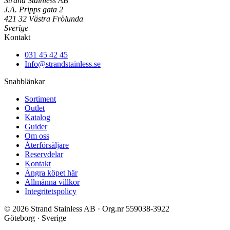
Strand Stainless AB
J.A. Pripps gata 2
421 32 Västra Frölunda
Sverige
Kontakt
031 45 42 45
Info@strandstainless.se
Snabblänkar
Sortiment
Outlet
Katalog
Guider
Om oss
Återförsäljare
Reservdelar
Kontakt
Ångra köpet här
Allmänna villkor
Integritetspolicy
© 2026 Strand Stainless AB · Org.nr 559038-3922
Göteborg · Sverige