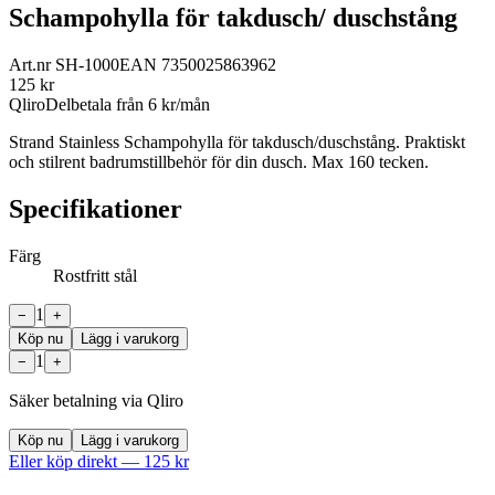
Schampohylla för takdusch/ duschstång
Art.nr
SH-1000
EAN
7350025863962
125
kr
Qliro
Delbetala från
6
kr/mån
Strand Stainless Schampohylla för takdusch/duschstång. Praktiskt
och stilrent badrumstillbehör för din dusch. Max 160 tecken.
Specifikationer
Färg
Rostfritt stål
1
−
+
Köp nu
Lägg i varukorg
1
−
+
Säker betalning via Qliro
Köp nu
Lägg i varukorg
Eller köp direkt —
125
kr