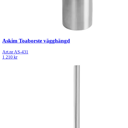
Askim Toaborste vägghängd
Art.nr
AS-431
1 210
kr