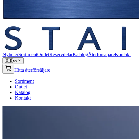
Nyheter
Sortiment
Outlet
Reservdelar
Katalog
Återförsäljare
Kontakt
🇸🇪
sv
Hitta återförsäljare
Sortiment
Outlet
Katalog
Kontakt