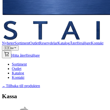
Nyheter
Sortiment
Outlet
Reservdelar
Katalog
Återförsäljare
Kontakt
🇸🇪
sv
Hitta återförsäljare
Sortiment
Outlet
Katalog
Kontakt
←
Tillbaka till produkten
Kassa