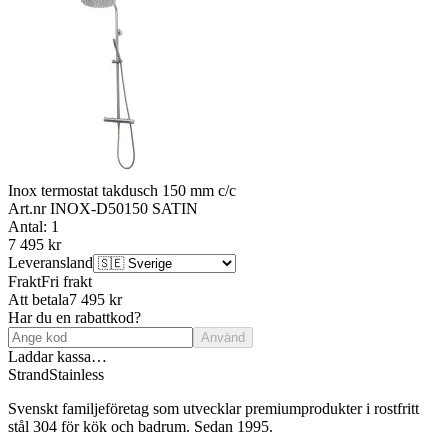
Inox termostat takdusch 150 mm c/c
Art.nr
INOX-D50150 SATIN
Antal: 1
7 495 kr
Leveransland
Frakt
Fri frakt
Att betala
7 495 kr
Har du en rabattkod?
Använd
Laddar kassa…
Strand
Stainless
Svenskt familjeföretag som utvecklar premiumprodukter i rostfritt
stål 304 för kök och badrum. Sedan 1995.