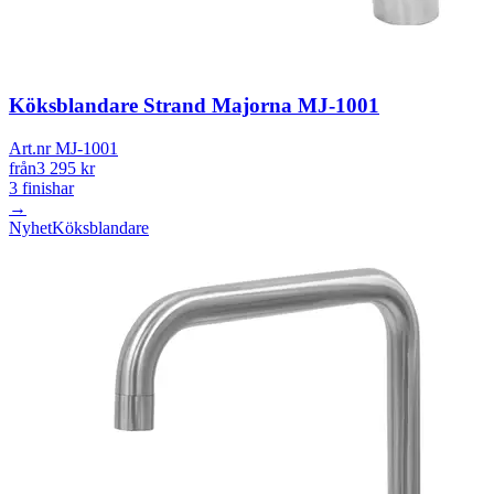
Köksblandare Strand Majorna MJ-1001
Art.nr MJ-1001
från
3 295
kr
3
finishar
→
Nyhet
Köksblandare