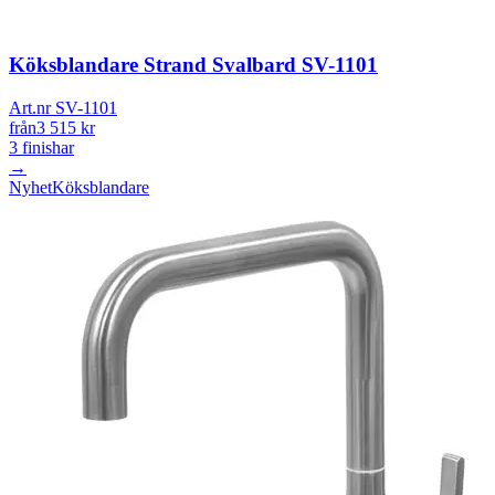
Köksblandare Strand Svalbard SV-1101
Art.nr SV-1101
från
3 515
kr
3
finishar
→
Nyhet
Köksblandare