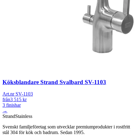
Köksblandare Strand Svalbard SV-1103
Art.nr SV-1103
från
3 515
kr
3
finishar
→
Strand
Stainless
Svenskt familjeföretag som utvecklar premiumprodukter i rostfritt
stål 304 för kök och badrum. Sedan 1995.