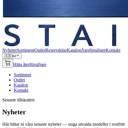
Nyheter
Sortiment
Outlet
Reservdelar
Katalog
Återförsäljare
Kontakt
🇸🇪
sv
Hitta återförsäljare
Sortiment
Outlet
Katalog
Kontakt
Senaste tillskotten
Nyheter
Här hittar ni våra senaste nyheter — noga utvalda modeller i rostfritt