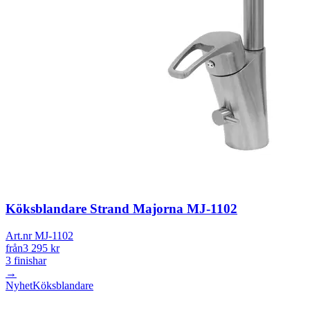
Köksblandare Strand Majorna MJ-1102
Art.nr MJ-1102
från
3 295
kr
3
finishar
→
Nyhet
Köksblandare