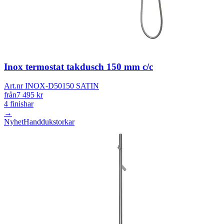
Inox termostat takdusch 150 mm c/c
Art.nr INOX-D50150 SATIN
från
7 495
kr
4
finishar
→
Nyhet
Handdukstorkar