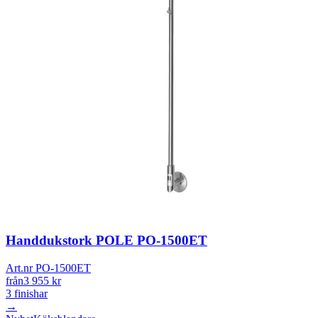
Handdukstork POLE PO-1500ET
Art.nr PO-1500ET
från
3 955
kr
3
finishar
→