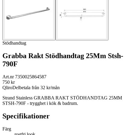
Stödhandtag
Grabba Rakt Stödhandtag 25Mm Stsh-
790F
Art.nr
7350025864587
750
kr
Qliro
Delbetala från
32
kr/mån
Strand Stainless GRABBA RAKT STÖDHANDTAG 25MM
STSH-790F - trygghet i kök & badrum.
Specifikationer
Färg
rostfri look