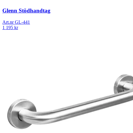
Glenn Stödhandtag
Art.nr
GL-441
1 195
kr