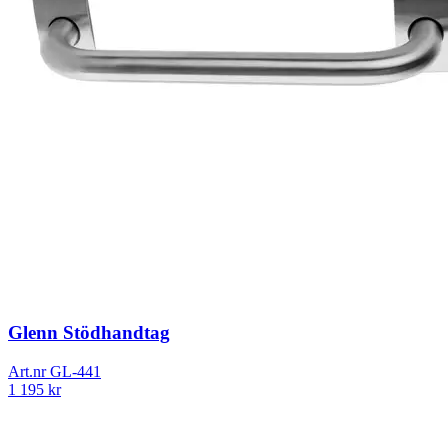
Glenn Stödhandtag
Art.nr
GL-441
1 195
kr