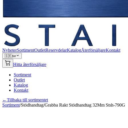
Nyheter
Sortiment
Outlet
Reservdelar
Katalog
Återförsäljare
Kontakt
🇸🇪
sv
Hitta återförsäljare
Sortiment
Outlet
Katalog
Kontakt
←
Tillbaka till sortimentet
Sortiment
/
Stödhandtag
/
Grabba Rakt Stödhandtag 32Mm Stsh-790G