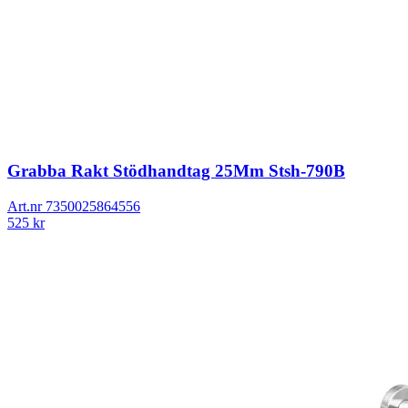
Grabba Rakt Stödhandtag 25Mm Stsh-790B
Art.nr
7350025864556
525
kr