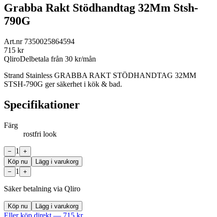
Grabba Rakt Stödhandtag 32Mm Stsh-
790G
Art.nr
7350025864594
715
kr
Qliro
Delbetala från
30
kr/mån
Strand Stainless GRABBA RAKT STÖDHANDTAG 32MM
STSH-790G ger säkerhet i kök & bad.
Specifikationer
Färg
rostfri look
1
−
+
Köp nu
Lägg i varukorg
1
−
+
Säker betalning via Qliro
Köp nu
Lägg i varukorg
Eller köp direkt —
715
kr