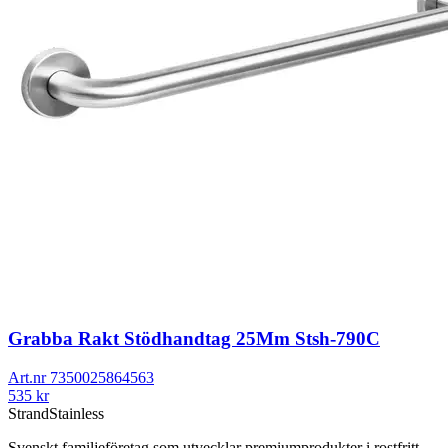
Grabba Rakt Stödhandtag 25Mm Stsh-790C
Art.nr
7350025864563
535
kr
Strand
Stainless
Svenskt familjeföretag som utvecklar premiumprodukter i rostfritt