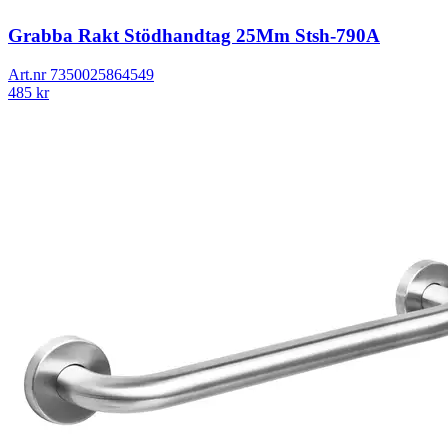
Grabba Rakt Stödhandtag 25Mm Stsh-790A
Art.nr
7350025864549
485
kr