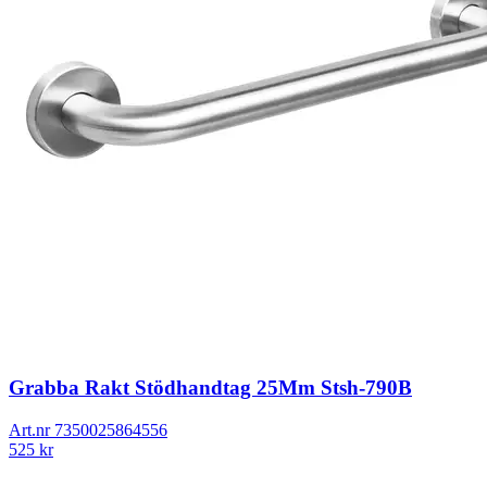
Grabba Rakt Stödhandtag 25Mm Stsh-790B
Art.nr
7350025864556
525
kr