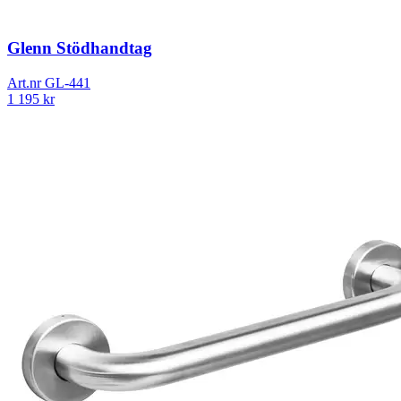
Glenn Stödhandtag
Art.nr
GL-441
1 195
kr