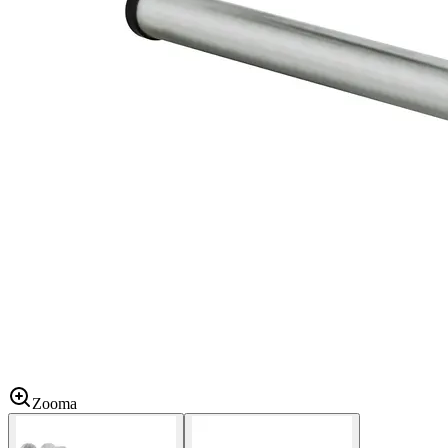
Zooma