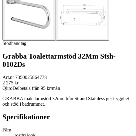
Stödhandtag
Grabba Toalettarmstöd 32Mm Stsh-
0102Ds
Art.nr
7350025864778
2 275
kr
Qliro
Delbetala från
95
kr/mån
GRABBA toalettarmstöd 32mm från Strand Stainless ger trygghet
och stöd i badrummet.
Specifikationer
Färg
rostfri look