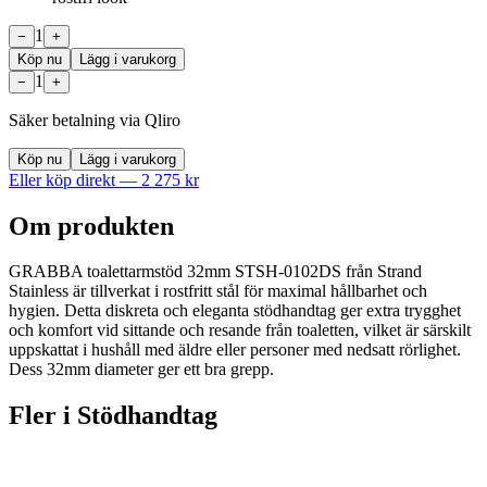
1
−
+
Köp nu
Lägg i varukorg
1
−
+
Säker betalning via Qliro
Köp nu
Lägg i varukorg
Eller köp direkt —
2 275
kr
Om produkten
GRABBA toalettarmstöd 32mm STSH-0102DS från Strand
Stainless är tillverkat i rostfritt stål för maximal hållbarhet och
hygien. Detta diskreta och eleganta stödhandtag ger extra trygghet
och komfort vid sittande och resande från toaletten, vilket är särskilt
uppskattat i hushåll med äldre eller personer med nedsatt rörlighet.
Dess 32mm diameter ger ett bra grepp.
Fler i
Stödhandtag