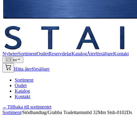
Nyheter
Sortiment
Outlet
Reservdelar
Katalog
Återförsäljare
Kontakt
🇸🇪
sv
Hitta återförsäljare
Sortiment
Outlet
Katalog
Kontakt
←
Tillbaka till sortimentet
Sortiment
/
Stödhandtag
/
Grabba Toalettarmstöd 32Mm Stsh-0102Ds