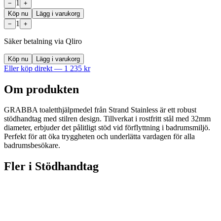
1
−
+
Köp nu
Lägg i varukorg
1
−
+
Säker betalning via Qliro
Köp nu
Lägg i varukorg
Eller köp direkt —
1 235
kr
Om produkten
GRABBA toaletthjälpmedel från Strand Stainless är ett robust
stödhandtag med stilren design. Tillverkat i rostfritt stål med 32mm
diameter, erbjuder det pålitligt stöd vid förflyttning i badrumsmiljö.
Perfekt för att öka tryggheten och underlätta vardagen för alla
badrumsbesökare.
Fler i
Stödhandtag