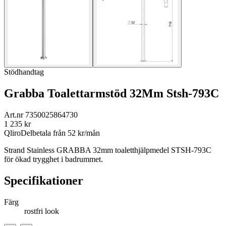
Stödhandtag
Grabba Toalettarmstöd 32Mm Stsh-793C
Art.nr
7350025864730
1 235
kr
Qliro
Delbetala från
52
kr/mån
Strand Stainless GRABBA 32mm toaletthjälpmedel STSH-793C
för ökad trygghet i badrummet.
Specifikationer
Färg
rostfri look