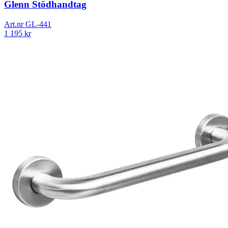
Glenn Stödhandtag
Art.nr
GL-441
1 195
kr