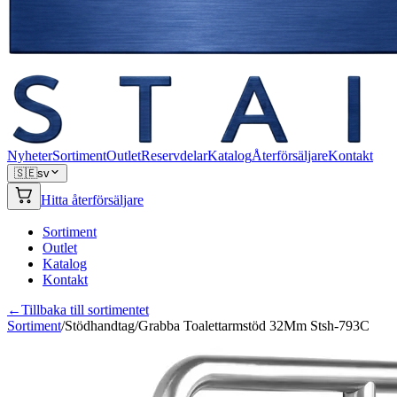
Nyheter
Sortiment
Outlet
Reservdelar
Katalog
Återförsäljare
Kontakt
🇸🇪
sv
Hitta återförsäljare
Sortiment
Outlet
Katalog
Kontakt
←
Tillbaka till sortimentet
Sortiment
/
Stödhandtag
/
Grabba Toalettarmstöd 32Mm Stsh-793C