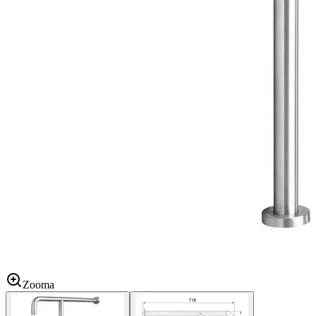
Zooma