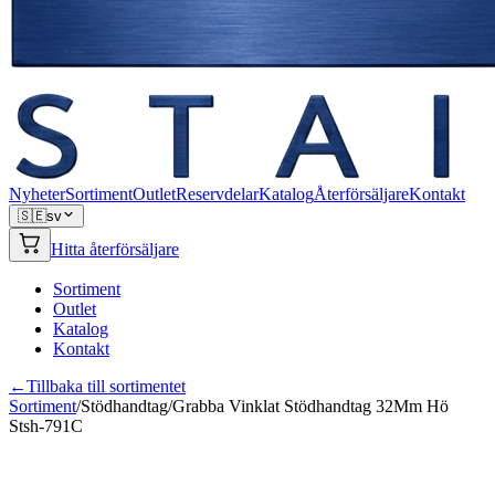
Nyheter
Sortiment
Outlet
Reservdelar
Katalog
Återförsäljare
Kontakt
🇸🇪
sv
Hitta återförsäljare
Sortiment
Outlet
Katalog
Kontakt
←
Tillbaka till sortimentet
Sortiment
/
Stödhandtag
/
Grabba Vinklat Stödhandtag 32Mm Hö
Stsh-791C