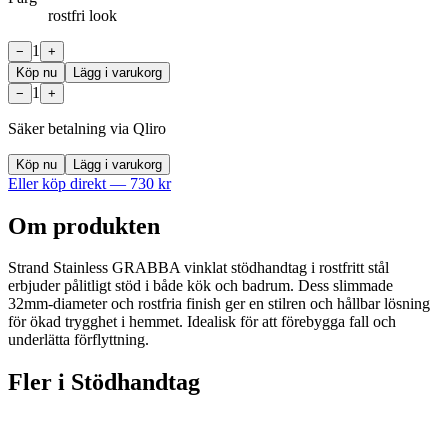
rostfri look
1
−
+
Köp nu
Lägg i varukorg
1
−
+
Säker betalning via Qliro
Köp nu
Lägg i varukorg
Eller köp direkt —
730
kr
Om produkten
Strand Stainless GRABBA vinklat stödhandtag i rostfritt stål
erbjuder pålitligt stöd i både kök och badrum. Dess slimmade
32mm-diameter och rostfria finish ger en stilren och hållbar lösning
för ökad trygghet i hemmet. Idealisk för att förebygga fall och
underlätta förflyttning.
Fler i
Stödhandtag