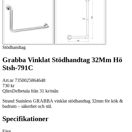
Stödhandtag
Grabba Vinklat Stödhandtag 32Mm Hö
Stsh-791C
Art.nr
7350025864648
730
kr
Qliro
Delbetala från
31
kr/mån
Strand Stainless GRABBA vinklat stödhandtag 32mm för kök &
badrum – säkerhet och stil.
Specifikationer
Färg