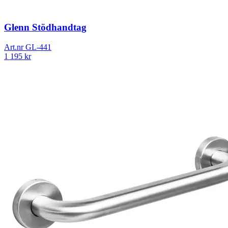
Glenn Stödhandtag
Art.nr
GL-441
1 195
kr