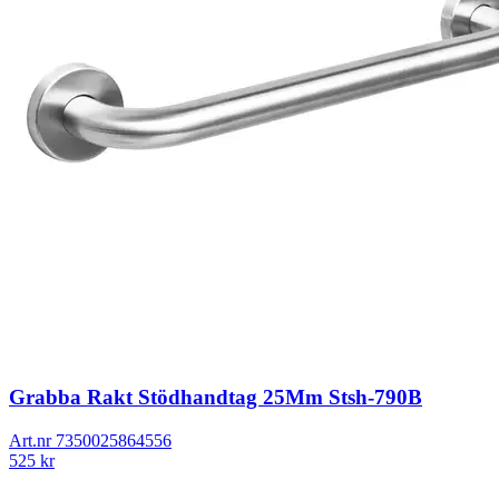
Grabba Rakt Stödhandtag 25Mm Stsh-790B
Art.nr
7350025864556
525
kr