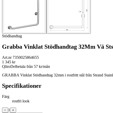
Stödhandtag
Grabba Vinklat Stödhandtag 32Mm Vä St
Art.nr
7350025864655
1 345
kr
Qliro
Delbetala från
57
kr/mån
GRABBA Vinklat Stödhandtag 32mm i rostfritt stål från Strand Stainl
Specifikationer
Färg
rostfri look
1
−
+