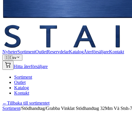
Nyheter
Sortiment
Outlet
Reservdelar
Katalog
Återförsäljare
Kontakt
🇸🇪
sv
Hitta återförsäljare
Sortiment
Outlet
Katalog
Kontakt
←
Tillbaka till sortimentet
Sortiment
/
Stödhandtag
/
Grabba Vinklat Stödhandtag 32Mm Vä Stsh-