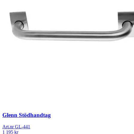
Glenn Stödhandtag
Art.nr
GL-441
1 195
kr