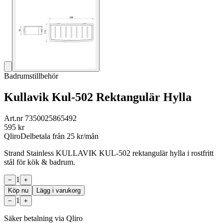
Badrumstillbehör
Kullavik Kul-502 Rektangulär Hylla
Art.nr
7350025865492
595
kr
Qliro
Delbetala från
25
kr/mån
Strand Stainless KULLAVIK KUL-502 rektangulär hylla i rostfritt
stål för kök & badrum.
1
−
+
Köp nu
Lägg i varukorg
1
−
+
Säker betalning via Qliro