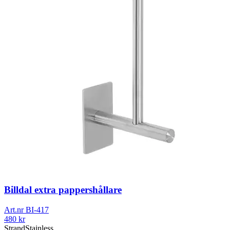
Billdal extra pappershållare
Art.nr
BI-417
480
kr
Strand
Stainless