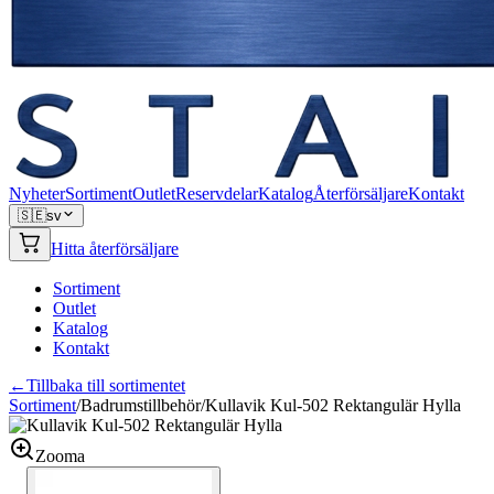
Nyheter
Sortiment
Outlet
Reservdelar
Katalog
Återförsäljare
Kontakt
🇸🇪
sv
Hitta återförsäljare
Sortiment
Outlet
Katalog
Kontakt
←
Tillbaka till sortimentet
Sortiment
/
Badrumstillbehör
/
Kullavik Kul-502 Rektangulär Hylla
Zooma