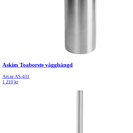
Askim Toaborste vägghängd
Art.nr
AS-431
1 210
kr