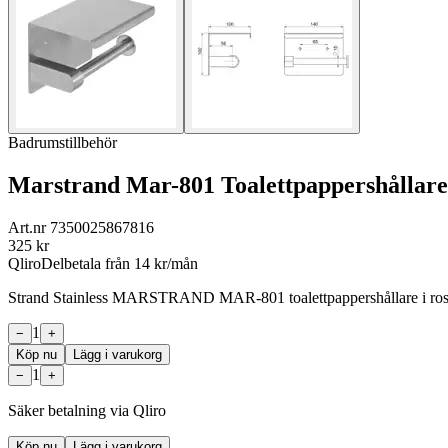
Badrumstillbehör
Marstrand Mar-801 Toalettpappershållare
Art.nr
7350025867816
325
kr
Qliro
Delbetala från
14
kr/mån
Strand Stainless MARSTRAND MAR-801 toalettpappershållare i rostfri
1
−
+
Köp nu
Lägg i varukorg
1
−
+
Säker betalning via Qliro
Köp nu
Lägg i varukorg