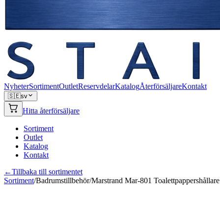
Nyheter
Sortiment
Outlet
Reservdelar
Katalog
Återförsäljare
Kontakt
🇸🇪
sv
Hitta återförsäljare
Sortiment
Outlet
Katalog
Kontakt
←
Tillbaka till sortimentet
Sortiment
/
Badrumstillbehör
/
Marstrand Mar-801 Toalettpappershållare