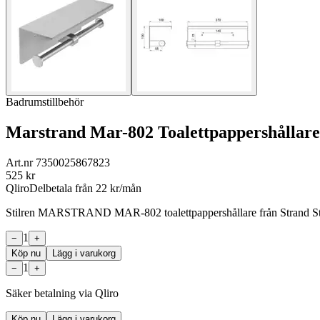
Badrumstillbehör
Marstrand Mar-802 Toalettpappershållare
Art.nr
7350025867823
525
kr
Qliro
Delbetala från
22
kr/mån
Stilren MARSTRAND MAR-802 toalettpappershållare från Strand Stainle
1
−
+
Köp nu
Lägg i varukorg
1
−
+
Säker betalning via Qliro
Köp nu
Lägg i varukorg