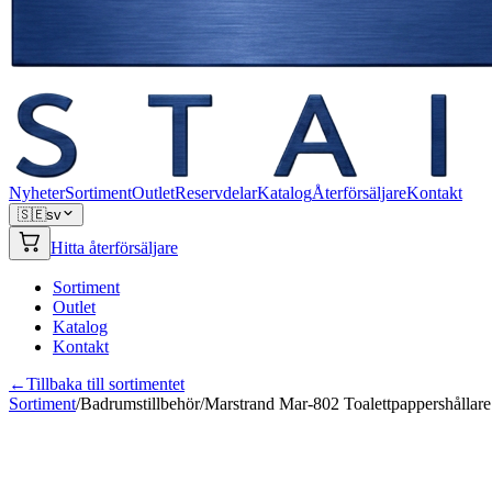
Nyheter
Sortiment
Outlet
Reservdelar
Katalog
Återförsäljare
Kontakt
🇸🇪
sv
Hitta återförsäljare
Sortiment
Outlet
Katalog
Kontakt
←
Tillbaka till sortimentet
Sortiment
/
Badrumstillbehör
/
Marstrand Mar-802 Toalettpappershållare