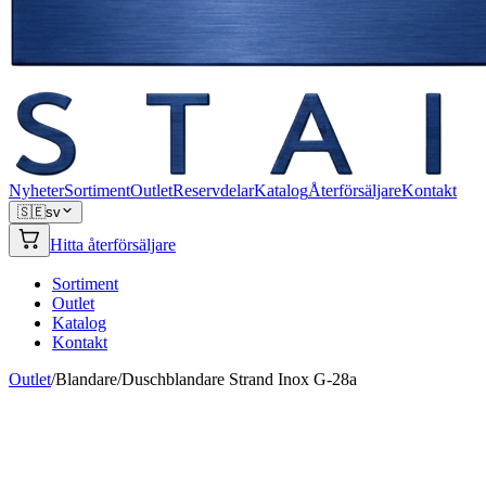
Nyheter
Sortiment
Outlet
Reservdelar
Katalog
Återförsäljare
Kontakt
🇸🇪
sv
Hitta återförsäljare
Sortiment
Outlet
Katalog
Kontakt
Outlet
/
Blandare
/
Duschblandare Strand Inox G-28a