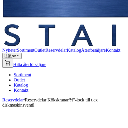
Nyheter
Sortiment
Outlet
Reservdelar
Katalog
Återförsäljare
Kontakt
🇸🇪
sv
Hitta återförsäljare
Sortiment
Outlet
Katalog
Kontakt
Reservdelar
/
Reservdelar Kökskranar
/
½”-lock till t.ex
diskmaskinsventil