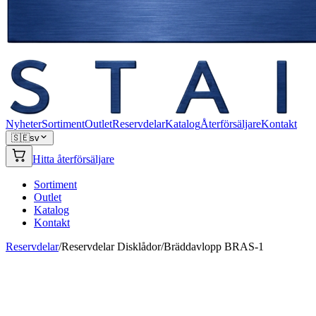
Nyheter
Sortiment
Outlet
Reservdelar
Katalog
Återförsäljare
Kontakt
🇸🇪
sv
Hitta återförsäljare
Sortiment
Outlet
Katalog
Kontakt
Reservdelar
/
Reservdelar Disklådor
/
Bräddavlopp BRAS-1