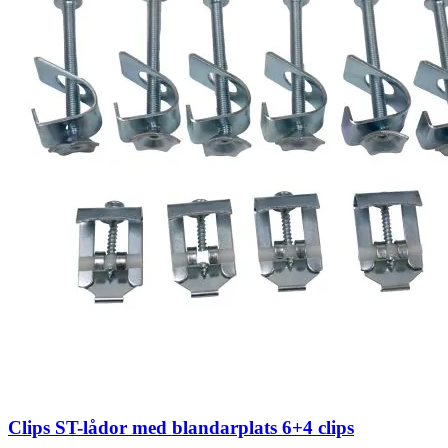
Clips ST-lådor med blandarplats 6+4 clips