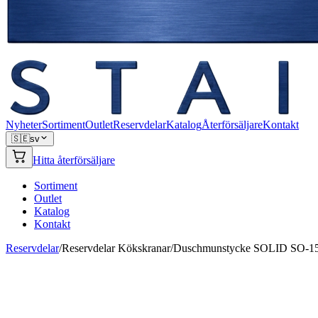
Nyheter
Sortiment
Outlet
Reservdelar
Katalog
Återförsäljare
Kontakt
🇸🇪
sv
Hitta återförsäljare
Sortiment
Outlet
Katalog
Kontakt
Reservdelar
/
Reservdelar Kökskranar
/
Duschmunstycke SOLID SO-1