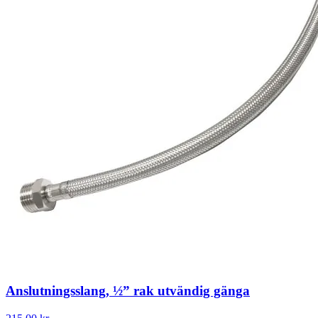
Anslutningsslang, ½” rak utvändig gänga