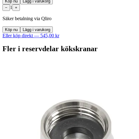
Köp nu
Lägg i varukorg
1
−
+
Säker betalning via Qliro
Köp nu
Lägg i varukorg
Eller köp direkt —
545,00 kr
Fler i
reservdelar kökskranar