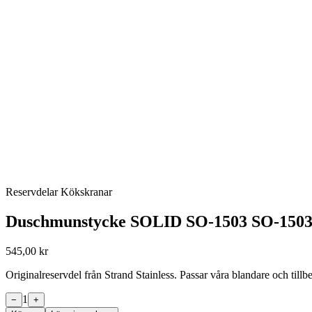
Reservdelar Kökskranar
Duschmunstycke SOLID SO-1503 SO-1503
545,00 kr
Originalreservdel från Strand Stainless. Passar våra blandare och til
1
−
+