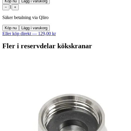
Köp nu
Lägg i varukorg
1
−
+
Säker betalning via Qliro
Köp nu
Lägg i varukorg
Eller köp direkt —
129,00 kr
Fler i
reservdelar kökskranar