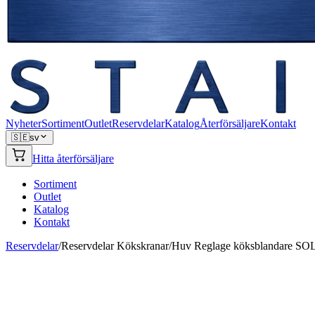
Nyheter
Sortiment
Outlet
Reservdelar
Katalog
Återförsäljare
Kontakt
🇸🇪
sv
Hitta återförsäljare
Sortiment
Outlet
Katalog
Kontakt
Reservdelar
/
Reservdelar Kökskranar
/
Huv Reglage köksblandare SO