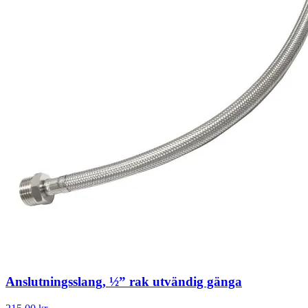
Anslutningsslang, ½” rak utvändig gänga