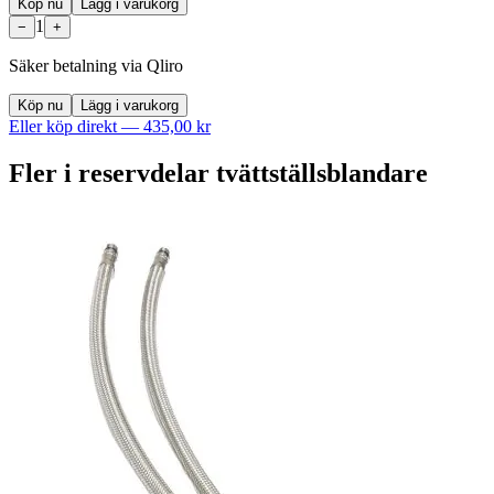
Köp nu
Lägg i varukorg
1
−
+
Säker betalning via Qliro
Köp nu
Lägg i varukorg
Eller köp direkt —
435,00 kr
Fler i
reservdelar tvättställsblandare