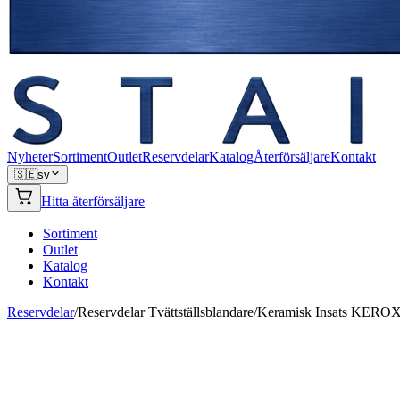
Nyheter
Sortiment
Outlet
Reservdelar
Katalog
Återförsäljare
Kontakt
🇸🇪
sv
Hitta återförsäljare
Sortiment
Outlet
Katalog
Kontakt
Reservdelar
/
Reservdelar Tvättställsblandare
/
Keramisk Insats KERO