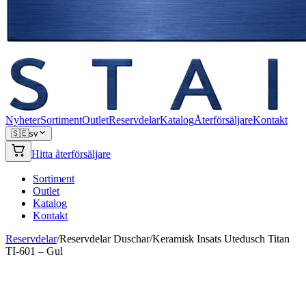
Nyheter
Sortiment
Outlet
Reservdelar
Katalog
Återförsäljare
Kontakt
🇸🇪
sv
Hitta återförsäljare
Sortiment
Outlet
Katalog
Kontakt
Reservdelar
/
Reservdelar Duschar
/
Keramisk Insats Utedusch Titan
TI-601 – Gul