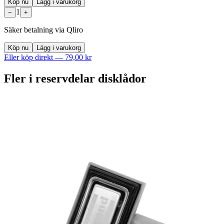
Köp nu
Lägg i varukorg
1
−
+
Säker betalning via Qliro
Köp nu
Lägg i varukorg
Eller köp direkt —
79,00 kr
Fler i
reservdelar disklådor