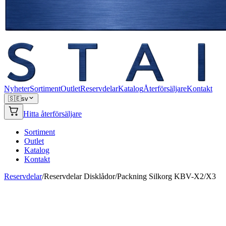
Nyheter
Sortiment
Outlet
Reservdelar
Katalog
Återförsäljare
Kontakt
🇸🇪
sv
Hitta återförsäljare
Sortiment
Outlet
Katalog
Kontakt
Reservdelar
/
Reservdelar Disklådor
/
Packning Silkorg KBV-X2/X3