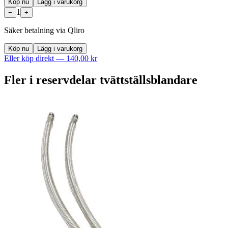
Köp nu
Lägg i varukorg
1
−
+
Säker betalning via Qliro
Köp nu
Lägg i varukorg
Eller köp direkt —
140,00 kr
Fler i
reservdelar tvättställsblandare