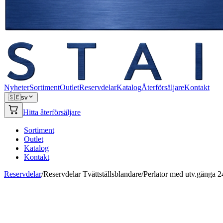
Nyheter
Sortiment
Outlet
Reservdelar
Katalog
Återförsäljare
Kontakt
🇸🇪
sv
Hitta återförsäljare
Sortiment
Outlet
Katalog
Kontakt
Reservdelar
/
Reservdelar Tvättställsblandare
/
Perlator med utv.gänga