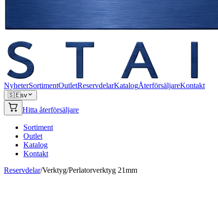
Nyheter
Sortiment
Outlet
Reservdelar
Katalog
Återförsäljare
Kontakt
🇸🇪
sv
Hitta återförsäljare
Sortiment
Outlet
Katalog
Kontakt
Reservdelar
/
Verktyg
/
Perlatorverktyg 21mm