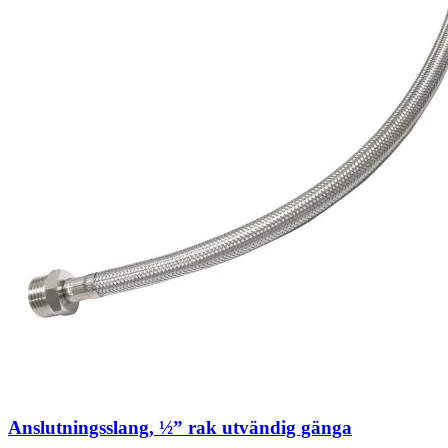
Anslutningsslang, ½” rak utvändig gänga