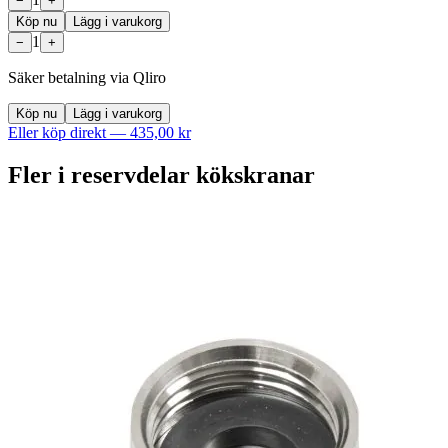
−
+
Köp nu
Lägg i varukorg
1
−
+
Säker betalning via Qliro
Köp nu
Lägg i varukorg
Eller köp direkt —
435,00 kr
Fler i
reservdelar kökskranar