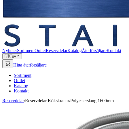
Nyheter
Sortiment
Outlet
Reservdelar
Katalog
Återförsäljare
Kontakt
🇸🇪
sv
Hitta återförsäljare
Sortiment
Outlet
Katalog
Kontakt
Reservdelar
/
Reservdelar Kökskranar
/
Polyesterslang 1600mm