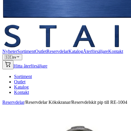
Nyheter
Sortiment
Outlet
Reservdelar
Katalog
Återförsäljare
Kontakt
🇸🇪
sv
Hitta återförsäljare
Sortiment
Outlet
Katalog
Kontakt
Reservdelar
/
Reservdelar Kökskranar
/
Reservdelskit pip till RE-1004