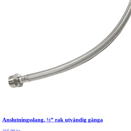
Anslutningsslang, ½” rak utvändig gänga