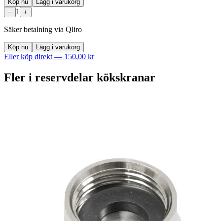
Köp nu
Lägg i varukorg
1
−
+
Säker betalning via Qliro
Köp nu
Lägg i varukorg
Eller köp direkt —
150,00 kr
Fler i
reservdelar kökskranar