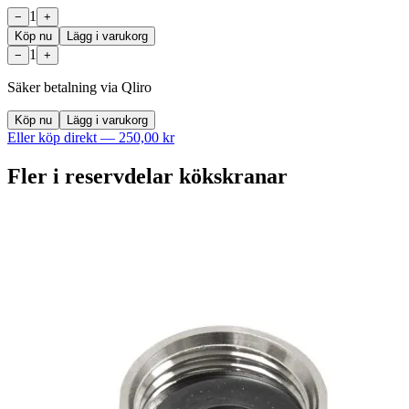
1
−
+
Köp nu
Lägg i varukorg
1
−
+
Säker betalning via Qliro
Köp nu
Lägg i varukorg
Eller köp direkt —
250,00 kr
Fler i
reservdelar kökskranar