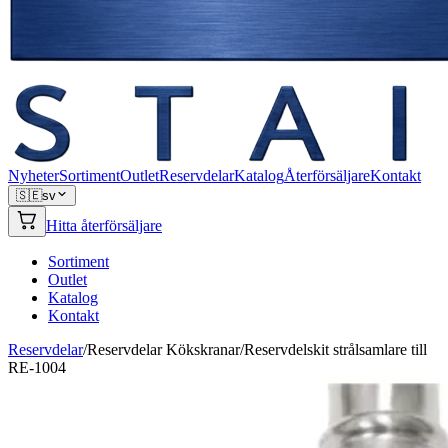
Nyheter
Sortiment
Outlet
Reservdelar
Katalog
Återförsäljare
Kontakt
🇸🇪
sv
Hitta återförsäljare
Sortiment
Outlet
Katalog
Kontakt
Reservdelar
/
Reservdelar Kökskranar
/
Reservdelskit strålsamlare till
RE-1004