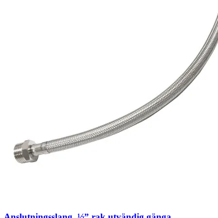
Anslutningsslang, ½” rak utvändig gänga