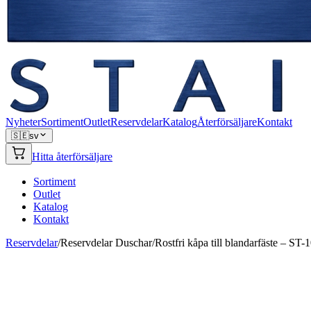
Nyheter
Sortiment
Outlet
Reservdelar
Katalog
Återförsäljare
Kontakt
🇸🇪
sv
Hitta återförsäljare
Sortiment
Outlet
Katalog
Kontakt
Reservdelar
/
Reservdelar Duschar
/
Rostfri kåpa till blandarfäste – S