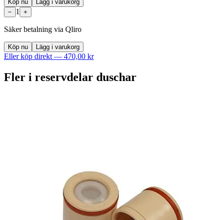
Köp nu
Lägg i varukorg
1
−
+
Säker betalning via Qliro
Köp nu
Lägg i varukorg
Eller köp direkt —
470,00 kr
Fler i
reservdelar duschar