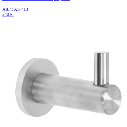
Art.nr
AS-413
240
kr