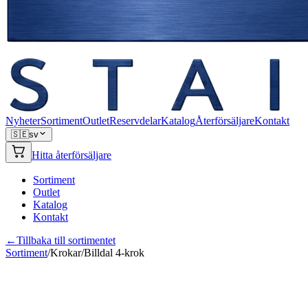
Nyheter
Sortiment
Outlet
Reservdelar
Katalog
Återförsäljare
Kontakt
🇸🇪
sv
Hitta återförsäljare
Sortiment
Outlet
Katalog
Kontakt
←
Tillbaka till sortimentet
Sortiment
/
Krokar
/
Billdal 4-krok