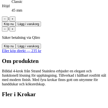
Classic
Höjd
45 mm
1
−
+
Köp nu
Lägg i varukorg
1
−
+
Säker betalning via Qliro
Köp nu
Lägg i varukorg
Eller köp direkt —
235
kr
Om produkten
Billdal 4-krok från Strand Stainless erbjuder en elegant och
funktionell lösning för upphängning. Tillverkad i hållbart rostfritt stål
med modern finish. Med fyra krokar finns gott om utrymme för
handdukar och köksredskap.
Fler i
Krokar