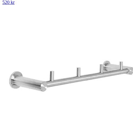
520
kr