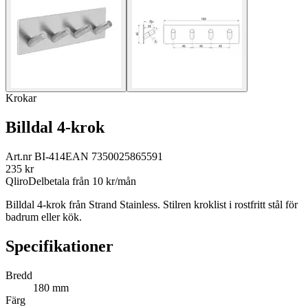
Krokar
Billdal 4-krok
Art.nr
BI-414
EAN
7350025865591
235
kr
Qliro
Delbetala från
10
kr/mån
Billdal 4-krok från Strand Stainless. Stilren kroklist i rostfritt stål för
badrum eller kök.
Specifikationer
Bredd
180 mm
Färg