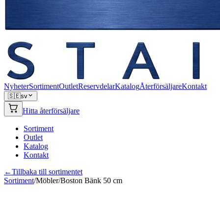
Nyheter
Sortiment
Outlet
Reservdelar
Katalog
Återförsäljare
Kontakt
🇸🇪
sv
Hitta återförsäljare
Sortiment
Outlet
Katalog
Kontakt
←
Tillbaka till sortimentet
Sortiment
/
Möbler
/
Boston Bänk 50 cm