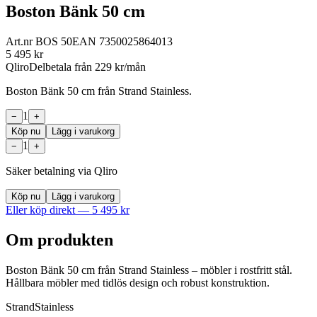
Boston Bänk 50 cm
Art.nr
BOS 50
EAN
7350025864013
5 495
kr
Qliro
Delbetala från
229
kr/mån
Boston Bänk 50 cm från Strand Stainless.
1
−
+
Köp nu
Lägg i varukorg
1
−
+
Säker betalning via Qliro
Köp nu
Lägg i varukorg
Eller köp direkt —
5 495
kr
Om produkten
Boston Bänk 50 cm från Strand Stainless – möbler i rostfritt stål.
Hållbara möbler med tidlös design och robust konstruktion.
Strand
Stainless