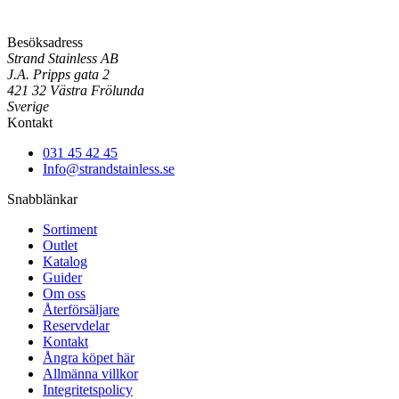
Besöksadress
Strand Stainless AB
J.A. Pripps gata 2
421 32 Västra Frölunda
Sverige
Kontakt
031 45 42 45
Info@strandstainless.se
Snabblänkar
Sortiment
Outlet
Katalog
Guider
Om oss
Återförsäljare
Reservdelar
Kontakt
Ångra köpet här
Allmänna villkor
Integritetspolicy