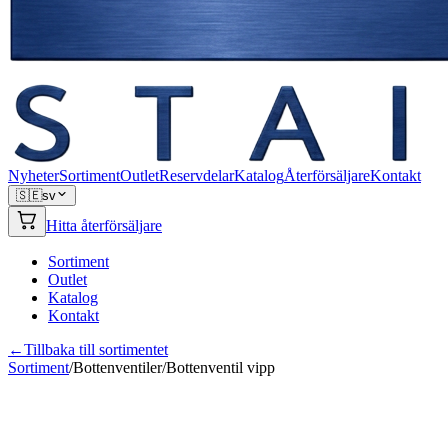
Nyheter
Sortiment
Outlet
Reservdelar
Katalog
Återförsäljare
Kontakt
🇸🇪
sv
Hitta återförsäljare
Sortiment
Outlet
Katalog
Kontakt
←
Tillbaka till sortimentet
Sortiment
/
Bottenventiler
/
Bottenventil vipp