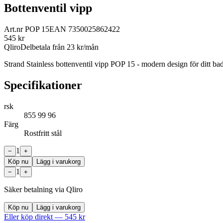
Bottenventil vipp
Art.nr
POP 15
EAN
7350025862422
545
kr
Qliro
Delbetala från
23
kr/mån
Strand Stainless bottenventil vipp POP 15 - modern design för ditt badru
Specifikationer
rsk
855 99 96
Färg
Rostfritt stål
1
−
+
Köp nu
Lägg i varukorg
1
−
+
Säker betalning via Qliro
Köp nu
Lägg i varukorg
Eller köp direkt —
545
kr