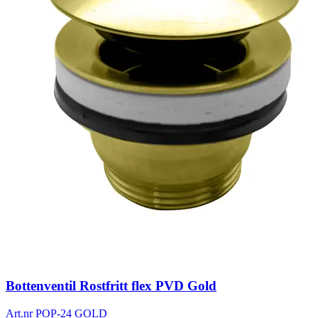
Bottenventil Rostfritt flex PVD Gold
Art.nr
POP-24 GOLD