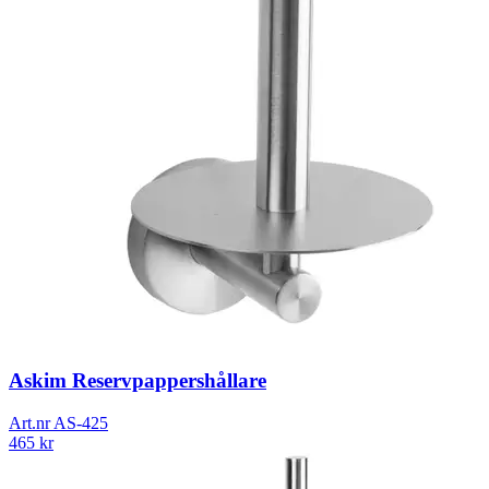
Askim Reservpappershållare
Art.nr
AS-425
465
kr