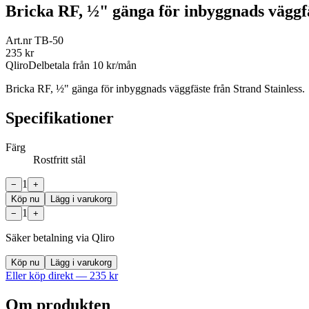
Bricka RF, ½" gänga för inbyggnads väggf
Art.nr
TB-50
235
kr
Qliro
Delbetala från
10
kr/mån
Bricka RF, ½" gänga för inbyggnads väggfäste från Strand Stainless.
Specifikationer
Färg
Rostfritt stål
1
−
+
Köp nu
Lägg i varukorg
1
−
+
Säker betalning via Qliro
Köp nu
Lägg i varukorg
Eller köp direkt —
235
kr
Om produkten