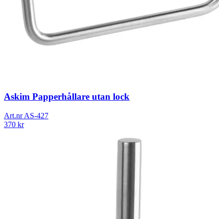
Askim Papperhållare utan lock
Art.nr
AS-427
370
kr