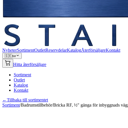
Nyheter
Sortiment
Outlet
Reservdelar
Katalog
Återförsäljare
Kontakt
🇸🇪
sv
Hitta återförsäljare
Sortiment
Outlet
Katalog
Kontakt
←
Tillbaka till sortimentet
Sortiment
/
Badrumstillbehör
/
Bricka RF, ½" gänga för inbyggnads väg