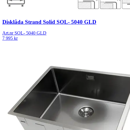
Disklåda Strand Solid SOL- 5040 GLD
Art.nr
SOL- 5040 GLD
7 995
kr