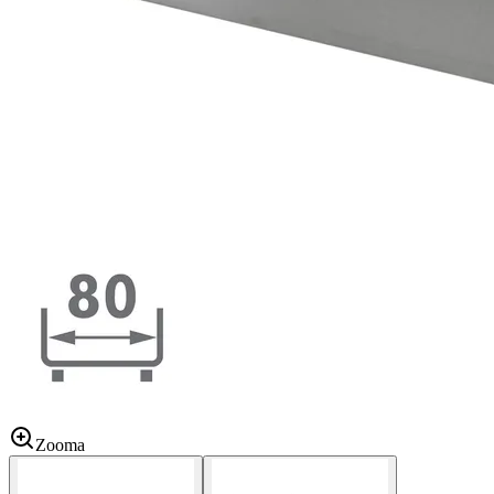
Zooma