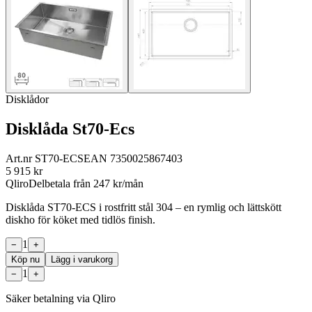
Disklådor
Disklåda St70-Ecs
Art.nr
ST70-ECS
EAN
7350025867403
5 915
kr
Qliro
Delbetala från
247
kr/mån
Disklåda ST70-ECS i rostfritt stål 304 – en rymlig och lättskött
diskho för köket med tidlös finish.
1
−
+
Köp nu
Lägg i varukorg
1
−
+
Säker betalning via Qliro