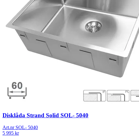
Disklåda Strand Solid SOL- 5040
Art.nr
SOL- 5040
5 995
kr