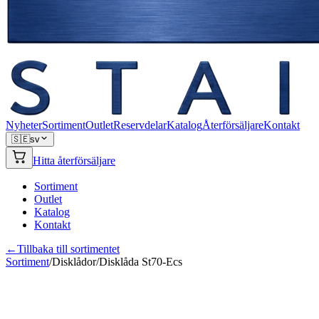
Nyheter
Sortiment
Outlet
Reservdelar
Katalog
Återförsäljare
Kontakt
🇸🇪
sv
Hitta återförsäljare
Sortiment
Outlet
Katalog
Kontakt
←
Tillbaka till sortimentet
Sortiment
/
Disklådor
/
Disklåda St70-Ecs