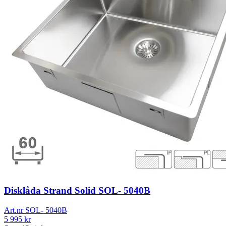
Disklåda Strand Solid SOL- 5040B
Art.nr
SOL- 5040B
5 995
kr