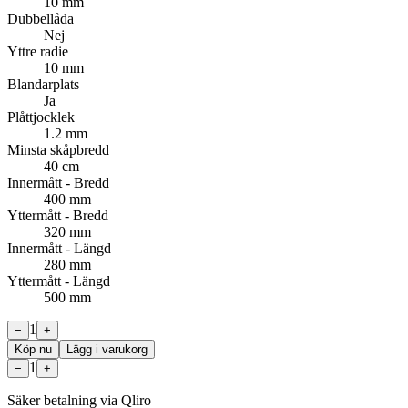
10 mm
Dubbellåda
Nej
Yttre radie
10 mm
Blandarplats
Ja
Plåttjocklek
1.2 mm
Minsta skåpbredd
40 cm
Innermått - Bredd
400 mm
Yttermått - Bredd
320 mm
Innermått - Längd
280 mm
Yttermått - Längd
500 mm
1
−
+
Köp nu
Lägg i varukorg
1
−
+
Säker betalning via Qliro