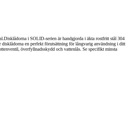
sklådorna i SOLID-serien är handgjorda i äkta rostfritt stål 304
isklådorna en perfekt förutsättning för långvarig användning i ditt
enventil, överfyllnadsskydd och vattenlås. Se specifikt minsta