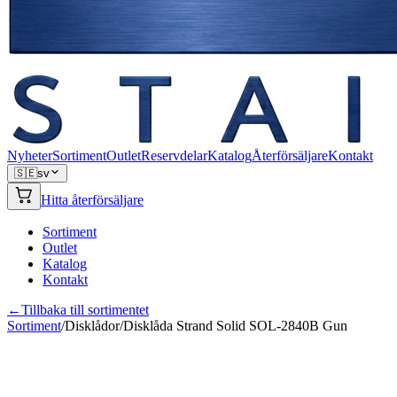
Nyheter
Sortiment
Outlet
Reservdelar
Katalog
Återförsäljare
Kontakt
🇸🇪
sv
Hitta återförsäljare
Sortiment
Outlet
Katalog
Kontakt
←
Tillbaka till sortimentet
Sortiment
/
Disklådor
/
Disklåda Strand Solid SOL-2840B Gun