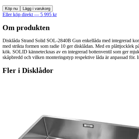
Köp nu
Lägg i varukorg
Eller köp direkt —
5 995
kr
Om produkten
Disklåda Strand Solid SOL-2840B Gun enkellåda med integrerad korgv
med strikta formen som radie 10 ger disklådan. Med en plåttjocklek p
kök. SOLID kännetecknas av en integrerad bottenventil som ger mjuka 
skåpbredd och vilken monteringstyp respektive låda är anpassad för. I
Fler i
Disklådor