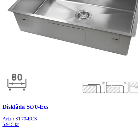
Disklåda St70-Ecs
Art.nr
ST70-ECS
5 915
kr