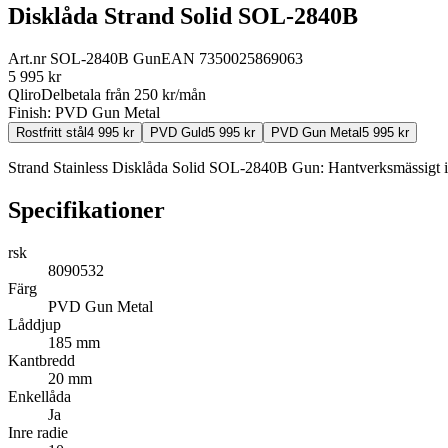
Disklåda Strand Solid SOL-2840B
Art.nr
SOL-2840B Gun
EAN
7350025869063
5 995
kr
Qliro
Delbetala från
250
kr/mån
Finish:
PVD Gun Metal
Rostfritt stål
4 995
kr
PVD Guld
5 995
kr
PVD Gun Metal
5 995
kr
Strand Stainless Disklåda Solid SOL-2840B Gun: Hantverksmässigt i 
Specifikationer
rsk
8090532
Färg
PVD Gun Metal
Låddjup
185 mm
Kantbredd
20 mm
Enkellåda
Ja
Inre radie