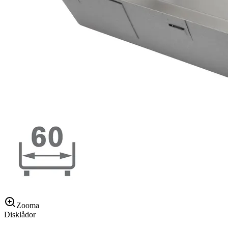
Zooma
Disklådor