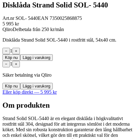
Disklåda Strand Solid SOL- 5440
Art.nr
SOL- 5440
EAN
7350025868875
5 995
kr
Qliro
Delbetala från
250
kr/mån
Disklåda Strand Solid SOL-5440 i rostfritt stål, 54x40 cm.
1
−
+
Köp nu
Lägg i varukorg
1
−
+
Säker betalning via Qliro
Köp nu
Lägg i varukorg
Eller köp direkt —
5 995
kr
Om produkten
Strand Solid SOL-5440 är en elegant disklåda i högkvalitativt
rostfritt stål 304, designad för att integreras sömlöst i det moderna
köket. Med sin robusta konstruktion garanterar den lång hållbarhet
och enkel skötsel, vilket gör den till ett praktiskt val för den