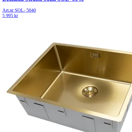
Art.nr
SOL- 5040
5 995
kr