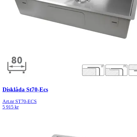
Disklåda St70-Ecs
Art.nr
ST70-ECS
5 915
kr