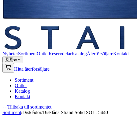
Nyheter
Sortiment
Outlet
Reservdelar
Katalog
Återförsäljare
Kontakt
🇸🇪
sv
Hitta återförsäljare
Sortiment
Outlet
Katalog
Kontakt
←
Tillbaka till sortimentet
Sortiment
/
Disklådor
/
Disklåda Strand Solid SOL- 5440