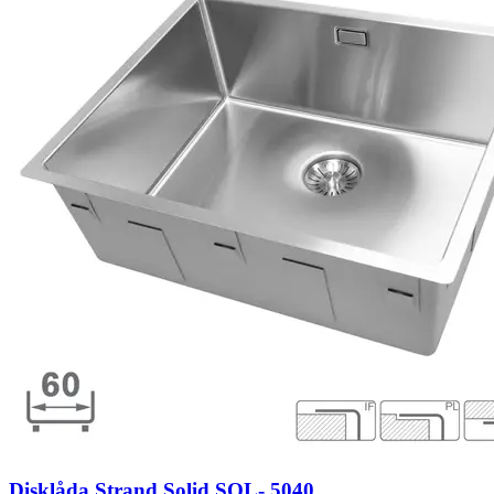
Disklåda Strand Solid SOL- 5040