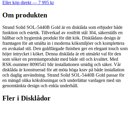
Eller köp direkt —
7 995
kr
Om produkten
Strand Solid SOL-5440B Gold är en disklåda som erbjuder både
funktion och estetik. Tillverkad av rostfritt stål 304, säkerställs en
hållbar och hygienisk produkt för ditt kök. Disklådans design är
framtagen för att smälta in i moderna köksmiljöer och komplettera
en avskalad stil. Den guldfärgade finishen ger en elegant touch som
höjer intrycket i köket. Denna disklåda är ett utmärkt val för den
som söker en premiumprodukt med både stil och kvalitet. Med
RSK-nummer 8090541 blir installationen smidig och säker. Vår
disklåda är konstruerad för att möta höga krav på både installation
och daglig användning. Strand Solid SOL-5440B Gold passar för
en mängd olika kökslösningar och underlättar vardagen med sin
genomtänkta design och enkla underhåll.
Fler i
Disklådor