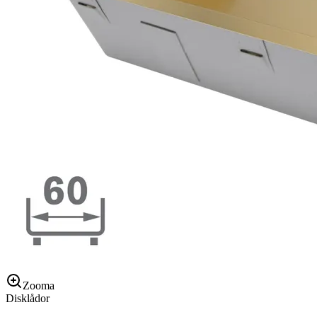
Zooma
Disklådor