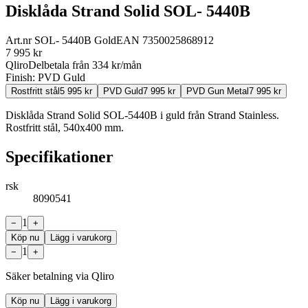
Disklåda Strand Solid SOL- 5440B
Art.nr
SOL- 5440B Gold
EAN
7350025868912
7 995
kr
Qliro
Delbetala från
334
kr/mån
Finish:
PVD Guld
Rostfritt stål
5 995
kr
PVD Guld
7 995
kr
PVD Gun Metal
7 995
kr
Disklåda Strand Solid SOL-5440B i guld från Strand Stainless.
Rostfritt stål, 540x400 mm.
Specifikationer
rsk
8090541
1
−
+
Köp nu
Lägg i varukorg
1
−
+
Säker betalning via Qliro
Köp nu
Lägg i varukorg