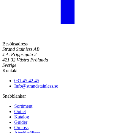
Besöksadress
Strand Stainless AB
J.A. Pripps gata 2
421 32 Västra Frölunda
Sverige
Kontakt
031 45 42 45
Info@strandstainless.se
Snabblänkar
Sortiment
Outlet
Katalog
Guider
Om oss
Återförsäljare