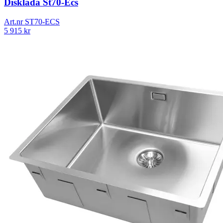
Disklåda St70-Ecs
Art.nr
ST70-ECS
5 915
kr