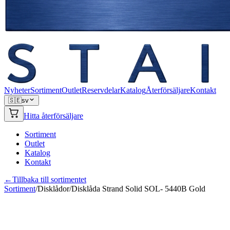
Nyheter
Sortiment
Outlet
Reservdelar
Katalog
Återförsäljare
Kontakt
🇸🇪
sv
Hitta återförsäljare
Sortiment
Outlet
Katalog
Kontakt
←
Tillbaka till sortimentet
Sortiment
/
Disklådor
/
Disklåda Strand Solid SOL- 5440B Gold