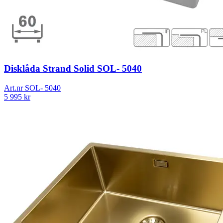
Disklåda Strand Solid SOL- 5040
Art.nr
SOL- 5040
5 995
kr