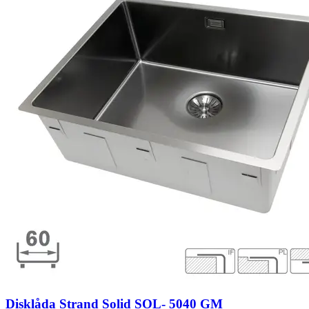
Disklåda Strand Solid SOL- 5040 GM