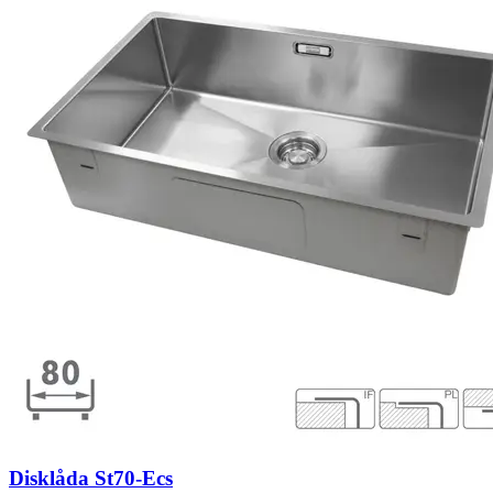
Disklåda St70-Ecs