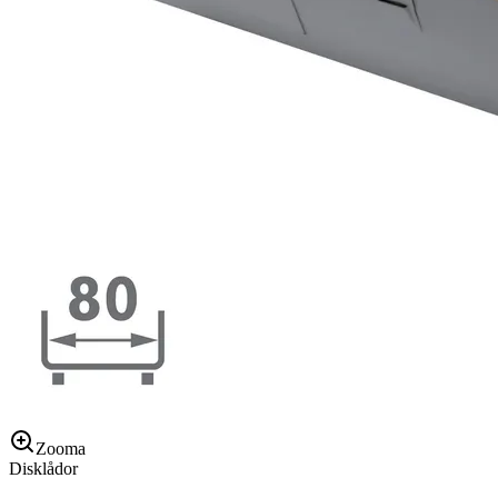
Zooma
Disklådor