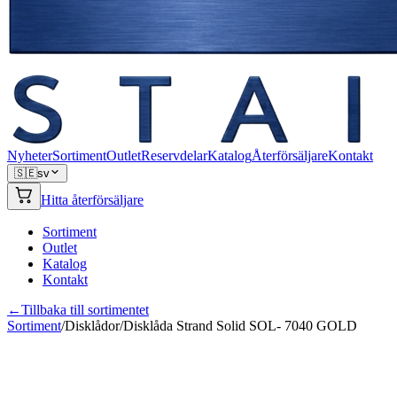
Nyheter
Sortiment
Outlet
Reservdelar
Katalog
Återförsäljare
Kontakt
🇸🇪
sv
Hitta återförsäljare
Sortiment
Outlet
Katalog
Kontakt
←
Tillbaka till sortimentet
Sortiment
/
Disklådor
/
Disklåda Strand Solid SOL- 7040 GOLD