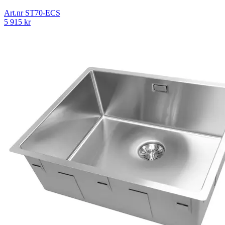
Art.nr
ST70-ECS
5 915
kr