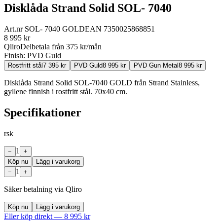
Disklåda Strand Solid SOL- 7040
Art.nr
SOL- 7040 GOLD
EAN
7350025868851
8 995
kr
Qliro
Delbetala från
375
kr/mån
Finish:
PVD Guld
Rostfritt stål
7 395
kr
PVD Guld
8 995
kr
PVD Gun Metal
8 995
kr
Disklåda Strand Solid SOL-7040 GOLD från Strand Stainless,
gyllene finnish i rostfritt stål. 70x40 cm.
Specifikationer
rsk
1
−
+
Köp nu
Lägg i varukorg
1
−
+
Säker betalning via Qliro
Köp nu
Lägg i varukorg
Eller köp direkt —
8 995
kr