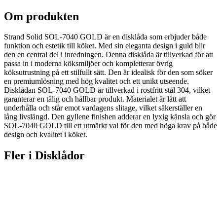
Om produkten
Strand Solid SOL-7040 GOLD är en disklåda som erbjuder både
funktion och estetik till köket. Med sin eleganta design i guld blir
den en central del i inredningen. Denna disklåda är tillverkad för att
passa in i moderna köksmiljöer och kompletterar övrig
köksutrustning på ett stilfullt sätt. Den är idealisk för den som söker
en premiumlösning med hög kvalitet och ett unikt utseende.
Disklådan SOL-7040 GOLD är tillverkad i rostfritt stål 304, vilket
garanterar en tålig och hållbar produkt. Materialet är lätt att
underhålla och står emot vardagens slitage, vilket säkerställer en
lång livslängd. Den gyllene finishen adderar en lyxig känsla och gör
SOL-7040 GOLD till ett utmärkt val för den med höga krav på både
design och kvalitet i köket.
Fler i
Disklådor