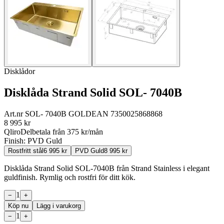
Disklådor
Disklåda Strand Solid SOL- 7040B
Art.nr
SOL- 7040B GOLD
EAN
7350025868868
8 995
kr
Qliro
Delbetala från
375
kr/mån
Finish:
PVD Guld
Rostfritt stål
6 995
kr
PVD Guld
8 995
kr
Disklåda Strand Solid SOL-7040B från Strand Stainless i elegant
guldfinish. Rymlig och rostfri för ditt kök.
1
−
+
Köp nu
Lägg i varukorg
1
−
+