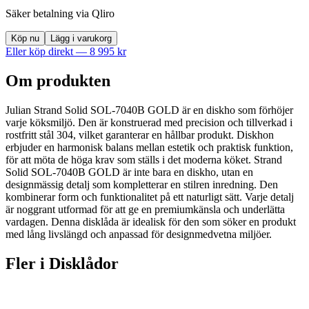
Säker betalning via Qliro
Köp nu
Lägg i varukorg
Eller köp direkt —
8 995
kr
Om produkten
Julian Strand Solid SOL-7040B GOLD är en diskho som förhöjer
varje köksmiljö. Den är konstruerad med precision och tillverkad i
rostfritt stål 304, vilket garanterar en hållbar produkt. Diskhon
erbjuder en harmonisk balans mellan estetik och praktisk funktion,
för att möta de höga krav som ställs i det moderna köket. Strand
Solid SOL-7040B GOLD är inte bara en diskho, utan en
designmässig detalj som kompletterar en stilren inredning. Den
kombinerar form och funktionalitet på ett naturligt sätt. Varje detalj
är noggrant utformad för att ge en premiumkänsla och underlätta
vardagen. Denna disklåda är idealisk för den som söker en produkt
med lång livslängd och anpassad för designmedvetna miljöer.
Fler i
Disklådor