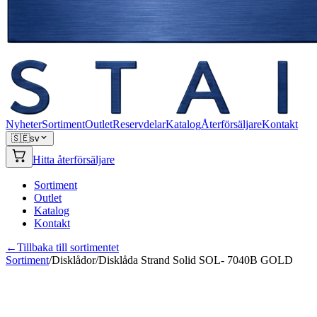
Nyheter
Sortiment
Outlet
Reservdelar
Katalog
Återförsäljare
Kontakt
🇸🇪
sv
Hitta återförsäljare
Sortiment
Outlet
Katalog
Kontakt
←
Tillbaka till sortimentet
Sortiment
/
Disklådor
/
Disklåda Strand Solid SOL- 7040B GOLD