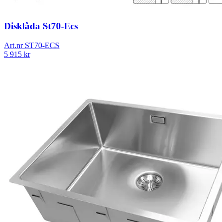
Disklåda St70-Ecs
Art.nr
ST70-ECS
5 915
kr