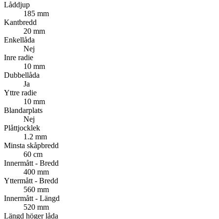
Låddjup
185 mm
Kantbredd
20 mm
Enkellåda
Nej
Inre radie
10 mm
Dubbellåda
Ja
Yttre radie
10 mm
Blandarplats
Nej
Plåttjocklek
1.2 mm
Minsta skåpbredd
60 cm
Innermått - Bredd
400 mm
Yttermått - Bredd
560 mm
Innermått - Längd
520 mm
Längd höger låda