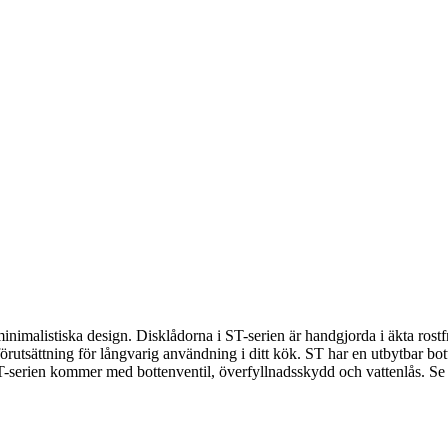
minimalistiska design. Disklådorna i ST-serien är handgjorda i äkta rostf
utsättning för långvarig användning i ditt kök. ST har en utbytbar bot
. ST-serien kommer med bottenventil, överfyllnadsskydd och vattenlås. S