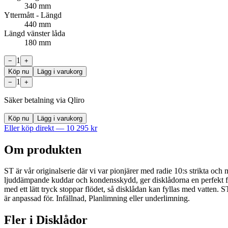
340 mm
Yttermått - Längd
440 mm
Längd vänster låda
180 mm
1
−
+
Köp nu
Lägg i varukorg
1
−
+
Säker betalning via Qliro
Köp nu
Lägg i varukorg
Eller köp direkt —
10 295
kr
Om produkten
ST är vår originalserie där vi var pionjärer med radie 10:s strikta och 
ljuddämpande kuddar och kondensskydd, ger disklådorna en perfekt för
med ett lätt tryck stoppar flödet, så disklådan kan fyllas med vatten
är anpassad för. Infällnad, Planlimning eller underlimning.
Fler i
Disklådor