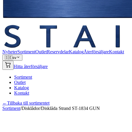
Nyheter
Sortiment
Outlet
Reservdelar
Katalog
Återförsäljare
Kontakt
🇸🇪
sv
Hitta återförsäljare
Sortiment
Outlet
Katalog
Kontakt
←
Tillbaka till sortimentet
Sortiment
/
Disklådor
/
Disklåda Strand ST-1834 GUN