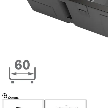
Zooma