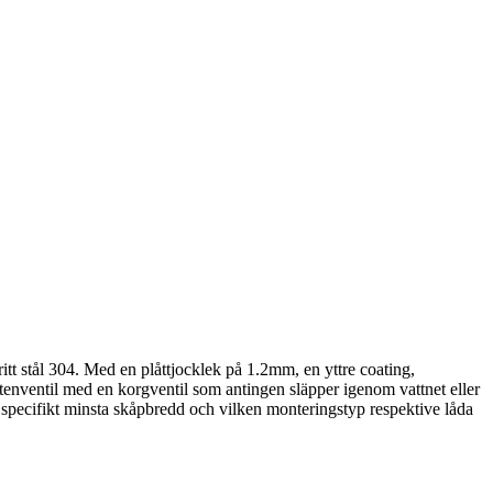
ritt stål 304. Med en plåttjocklek på 1.2mm, en yttre coating,
tenventil med en korgventil som antingen släpper igenom vattnet eller
e specifikt minsta skåpbredd och vilken monteringstyp respektive låda