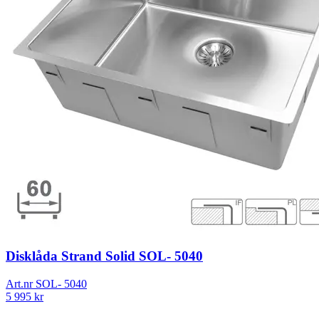
Disklåda Strand Solid SOL- 5040
Art.nr
SOL- 5040
5 995
kr