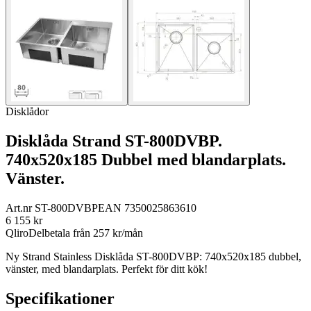
Disklådor
Disklåda Strand ST-800DVBP.
740x520x185 Dubbel med blandarplats.
Vänster.
Art.nr
ST-800DVBP
EAN
7350025863610
6 155
kr
Qliro
Delbetala från
257
kr/mån
Ny Strand Stainless Disklåda ST-800DVBP: 740x520x185 dubbel,
vänster, med blandarplats. Perfekt för ditt kök!
Specifikationer