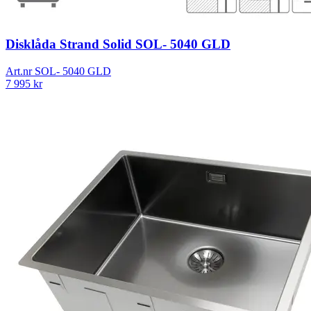
Disklåda Strand Solid SOL- 5040 GLD
Art.nr
SOL- 5040 GLD
7 995
kr