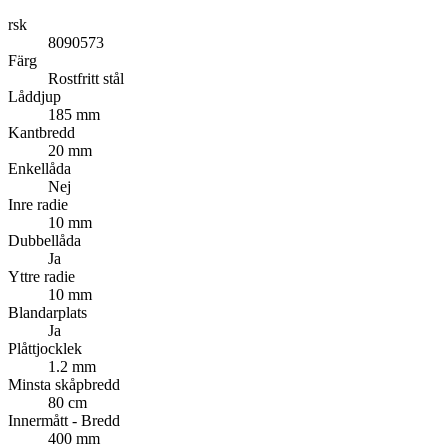
rsk
8090573
Färg
Rostfritt stål
Låddjup
185 mm
Kantbredd
20 mm
Enkellåda
Nej
Inre radie
10 mm
Dubbellåda
Ja
Yttre radie
10 mm
Blandarplats
Ja
Plåttjocklek
1.2 mm
Minsta skåpbredd
80 cm
Innermått - Bredd
400 mm