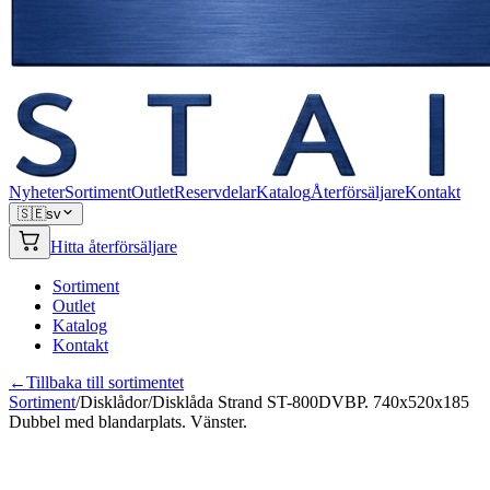
Nyheter
Sortiment
Outlet
Reservdelar
Katalog
Återförsäljare
Kontakt
🇸🇪
sv
Hitta återförsäljare
Sortiment
Outlet
Katalog
Kontakt
←
Tillbaka till sortimentet
Sortiment
/
Disklådor
/
Disklåda Strand ST-800DVBP. 740x520x185
Dubbel med blandarplats. Vänster.