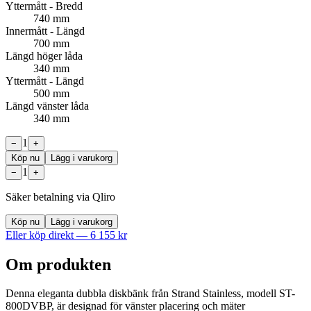
Yttermått - Bredd
740 mm
Innermått - Längd
700 mm
Längd höger låda
340 mm
Yttermått - Längd
500 mm
Längd vänster låda
340 mm
1
−
+
Köp nu
Lägg i varukorg
1
−
+
Säker betalning via Qliro
Köp nu
Lägg i varukorg
Eller köp direkt —
6 155
kr
Om produkten
Denna eleganta dubbla diskbänk från Strand Stainless, modell ST-
800DVBP, är designad för vänster placering och mäter