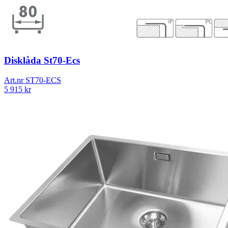
Disklåda St70-Ecs
Art.nr
ST70-ECS
5 915
kr