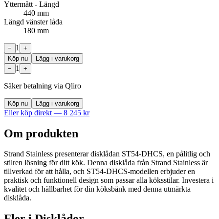
Yttermått - Längd
440 mm
Längd vänster låda
180 mm
1
−
+
Köp nu
Lägg i varukorg
1
−
+
Säker betalning via Qliro
Köp nu
Lägg i varukorg
Eller köp direkt —
8 245
kr
Om produkten
Strand Stainless presenterar disklådan ST54-DHCS, en pålitlig och
stilren lösning för ditt kök. Denna disklåda från Strand Stainless är
tillverkad för att hålla, och ST54-DHCS-modellen erbjuder en
praktisk och funktionell design som passar alla köksstilar. Investera i
kvalitet och hållbarhet för din köksbänk med denna utmärkta
disklåda.
Fler i
Disklådor