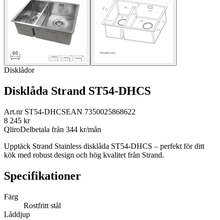
Disklådor
Disklåda Strand ST54-DHCS
Art.nr
ST54-DHCS
EAN
7350025868622
8 245
kr
Qliro
Delbetala från
344
kr/mån
Upptäck Strand Stainless disklåda ST54-DHCS – perfekt för ditt
kök med robust design och hög kvalitet från Strand.
Specifikationer
Färg
Rostfritt stål
Låddjup