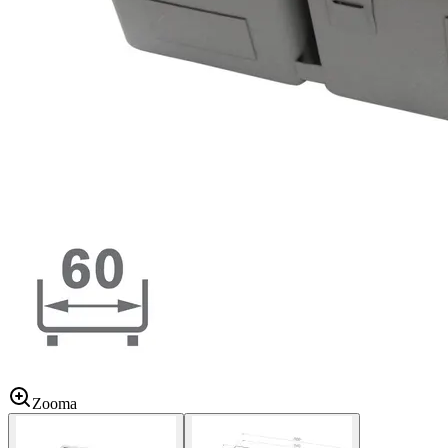
Zooma