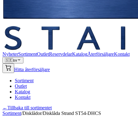
Nyheter
Sortiment
Outlet
Reservdelar
Katalog
Återförsäljare
Kontakt
🇸🇪
sv
Hitta återförsäljare
Sortiment
Outlet
Katalog
Kontakt
←
Tillbaka till sortimentet
Sortiment
/
Disklådor
/
Disklåda Strand ST54-DHCS