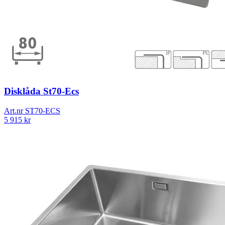
Disklåda St70-Ecs
Art.nr
ST70-ECS
5 915
kr