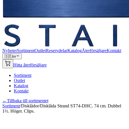
Nyheter
Sortiment
Outlet
Reservdelar
Katalog
Återförsäljare
Kontakt
🇸🇪
sv
Hitta återförsäljare
Sortiment
Outlet
Katalog
Kontakt
←
Tillbaka till sortimentet
Sortiment
/
Disklådor
/
Disklåda Strand ST74-DHC. 74 cm. Dubbel
1½. Höger. Clips.