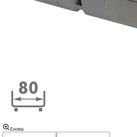
Zooma