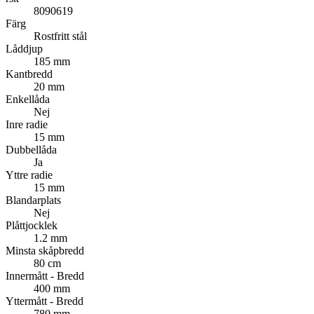
8090619
Färg
Rostfritt stål
Låddjup
185 mm
Kantbredd
20 mm
Enkellåda
Nej
Inre radie
15 mm
Dubbellåda
Ja
Yttre radie
15 mm
Blandarplats
Nej
Plåttjocklek
1.2 mm
Minsta skåpbredd
80 cm
Innermått - Bredd
400 mm
Yttermått - Bredd
780 mm