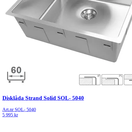
Disklåda Strand Solid SOL- 5040
Art.nr
SOL- 5040
5 995
kr