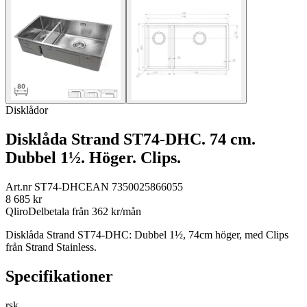
Disklådor
Disklåda Strand ST74-DHC. 74 cm.
Dubbel 1½. Höger. Clips.
Art.nr
ST74-DHC
EAN
7350025866055
8 685
kr
Qliro
Delbetala från
362
kr/mån
Disklåda Strand ST74-DHC: Dubbel 1½, 74cm höger, med Clips
från Strand Stainless.
Specifikationer
rsk