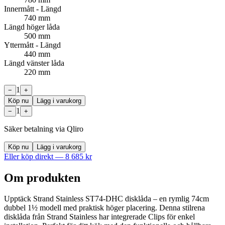
Innermått - Längd
740 mm
Längd höger låda
500 mm
Yttermått - Längd
440 mm
Längd vänster låda
220 mm
1
−
+
Köp nu
Lägg i varukorg
1
−
+
Säker betalning via Qliro
Köp nu
Lägg i varukorg
Eller köp direkt —
8 685
kr
Om produkten
Upptäck Strand Stainless ST74-DHC disklåda – en rymlig 74cm
dubbel 1½ modell med praktisk höger placering. Denna stilrena
disklåda från Strand Stainless har integrerade Clips för enkel