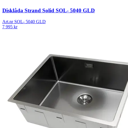
Disklåda Strand Solid SOL- 5040 GLD
Art.nr
SOL- 5040 GLD
7 995
kr