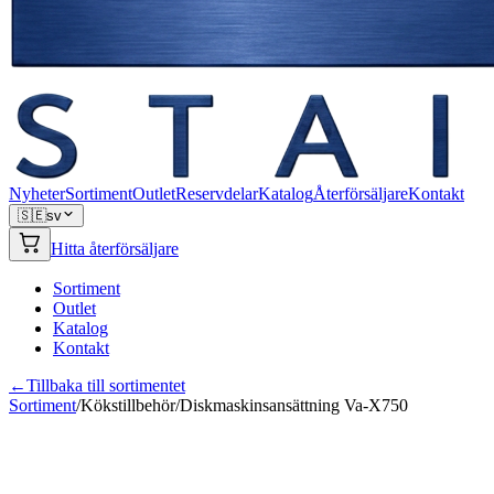
Nyheter
Sortiment
Outlet
Reservdelar
Katalog
Återförsäljare
Kontakt
🇸🇪
sv
Hitta återförsäljare
Sortiment
Outlet
Katalog
Kontakt
←
Tillbaka till sortimentet
Sortiment
/
Kökstillbehör
/
Diskmaskinsansättning Va-X750