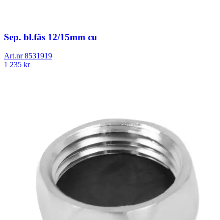
Sep. bl.fäs 12/15mm cu
Art.nr
8531919
1 235
kr