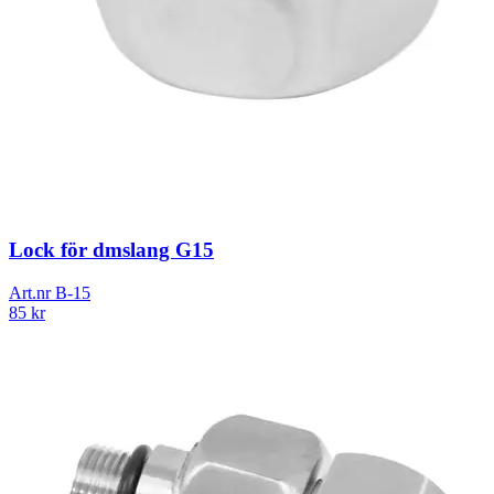
Lock för dmslang G15
Art.nr
B-15
85
kr