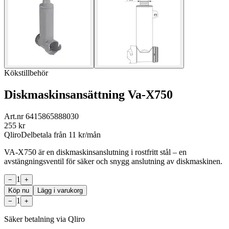
Kökstillbehör
Diskmaskinsansättning Va-X750
Art.nr
6415865888030
255
kr
Qliro
Delbetala från
11
kr/mån
VA-X750 är en diskmaskinsanslutning i rostfritt stål – en
avstängningsventil för säker och snygg anslutning av diskmaskinen.
1
−
+
Köp nu
Lägg i varukorg
1
−
+
Säker betalning via Qliro