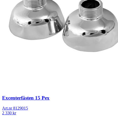
Excenterfästen 15 Pex
Art.nr
8129015
2 330
kr