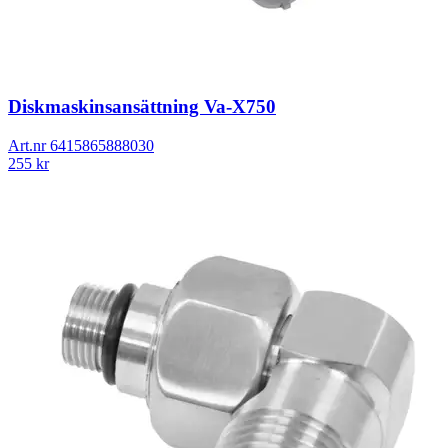
Diskmaskinsansättning Va-X750
Art.nr
6415865888030
255
kr