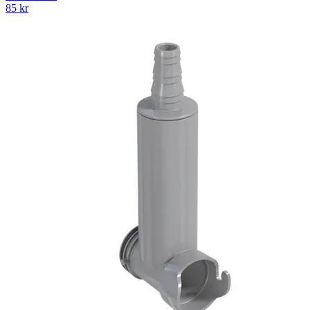
85
kr