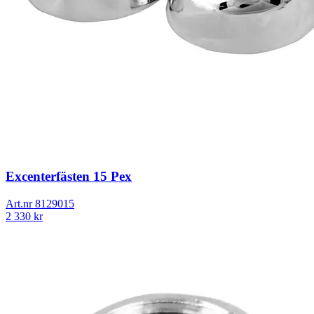
Excenterfästen 15 Pex
Art.nr
8129015
2 330
kr