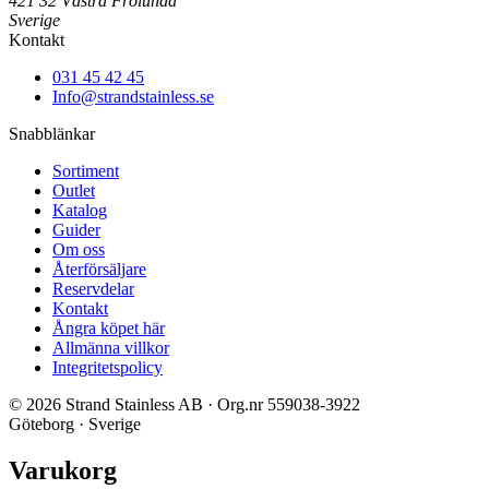
421 32 Västra Frölunda
Sverige
Kontakt
031 45 42 45
Info@strandstainless.se
Snabblänkar
Sortiment
Outlet
Katalog
Guider
Om oss
Återförsäljare
Reservdelar
Kontakt
Ångra köpet här
Allmänna villkor
Integritetspolicy
© 2026 Strand Stainless AB · Org.nr 559038-3922
Göteborg · Sverige
Varukorg