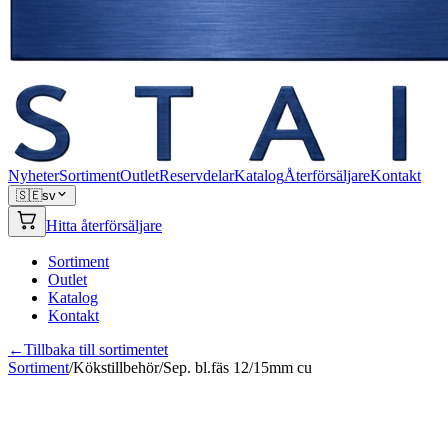
Nyheter
Sortiment
Outlet
Reservdelar
Katalog
Återförsäljare
Kontakt
🇸🇪
sv
Hitta återförsäljare
Sortiment
Outlet
Katalog
Kontakt
←
Tillbaka till sortimentet
Sortiment
/
Kökstillbehör
/
Sep. bl.fäs 12/15mm cu