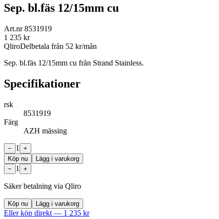
Sep. bl.fäs 12/15mm cu
Art.nr
8531919
1 235
kr
Qliro
Delbetala från
52
kr/mån
Sep. bl.fäs 12/15mm cu från Strand Stainless.
Specifikationer
rsk
8531919
Färg
AZH mässing
1
−
+
Köp nu
Lägg i varukorg
1
−
+
Säker betalning via Qliro
Köp nu
Lägg i varukorg
Eller köp direkt —
1 235
kr