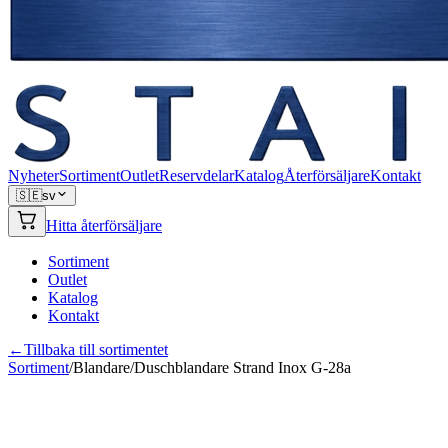
Nyheter
Sortiment
Outlet
Reservdelar
Katalog
Återförsäljare
Kontakt
🇸🇪
sv
Hitta återförsäljare
Sortiment
Outlet
Katalog
Kontakt
←
Tillbaka till sortimentet
Sortiment
/
Blandare
/
Duschblandare Strand Inox G-28a