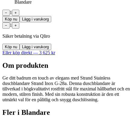
Blandare
1
−
+
Köp nu
Lägg i varukorg
1
−
+
Säker betalning via Qliro
Köp nu
Lägg i varukorg
Eller köp direkt —
3 625
kr
Om produkten
Ge ditt badrum en touch av elegans med Strand Stainless
duschblandare Strand Inox G-28a. Denna duschblandare är
tillverkad i högkvalitativt rostfritt stål för maximal hållbarhet och en
modern, stilren finish. Med sin robusta konstruktion är den ett
utmärkt val för en pålitlig och snygg duschlösning.
Fler i
Blandare