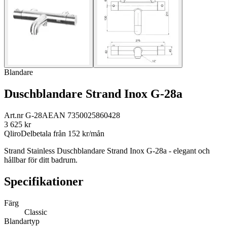
Blandare
Duschblandare Strand Inox G-28a
Art.nr
G-28A
EAN
7350025860428
3 625
kr
Qliro
Delbetala från
152
kr/mån
Strand Stainless Duschblandare Strand Inox G-28a - elegant och
hållbar för ditt badrum.
Specifikationer
Färg
Classic
Blandartyp