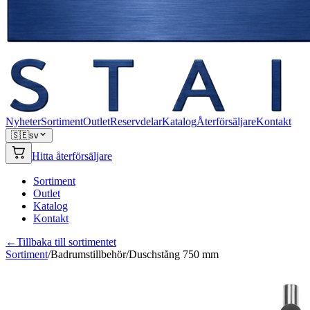
Nyheter
Sortiment
Outlet
Reservdelar
Katalog
Återförsäljare
Kontakt
🇸🇪
sv
Hitta återförsäljare
Sortiment
Outlet
Katalog
Kontakt
←
Tillbaka till sortimentet
Sortiment
/
Badrumstillbehör
/
Duschstång 750 mm