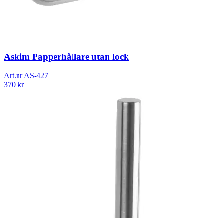
Askim Papperhållare utan lock
Art.nr
AS-427
370
kr