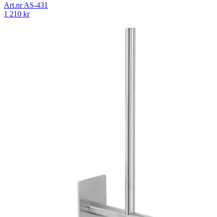
Art.nr
AS-431
1 210
kr