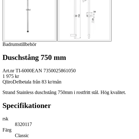
Badrumstillbehör
Duschstång 750 mm
Art.nr
TI-6000
EAN
7350025861050
1 975
kr
Qliro
Delbetala från
83
kr/mån
Strand Stainless duschstång 750mm i rostfritt stål. Hög kvalitet.
Specifikationer
rsk
8320117
Färg
Classic