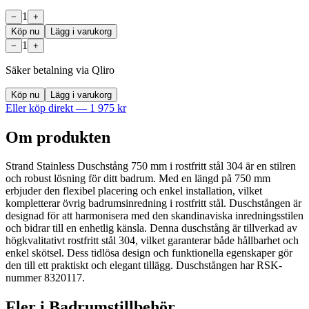
1
−
+
Köp nu
Lägg i varukorg
1
−
+
Säker betalning via Qliro
Köp nu
Lägg i varukorg
Eller köp direkt —
1 975
kr
Om produkten
Strand Stainless Duschstång 750 mm i rostfritt stål 304 är en stilren
och robust lösning för ditt badrum. Med en längd på 750 mm
erbjuder den flexibel placering och enkel installation, vilket
kompletterar övrig badrumsinredning i rostfritt stål. Duschstången är
designad för att harmonisera med den skandinaviska inredningsstilen
och bidrar till en enhetlig känsla. Denna duschstång är tillverkad av
högkvalitativt rostfritt stål 304, vilket garanterar både hållbarhet och
enkel skötsel. Dess tidlösa design och funktionella egenskaper gör
den till ett praktiskt och elegant tillägg. Duschstången har RSK-
nummer 8320117.
Fler i
Badrumstillbehör