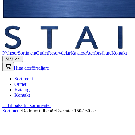
Nyheter
Sortiment
Outlet
Reservdelar
Katalog
Återförsäljare
Kontakt
🇸🇪
sv
Hitta återförsäljare
Sortiment
Outlet
Katalog
Kontakt
←
Tillbaka till sortimentet
Sortiment
/
Badrumstillbehör
/
Excenter 150-160 cc