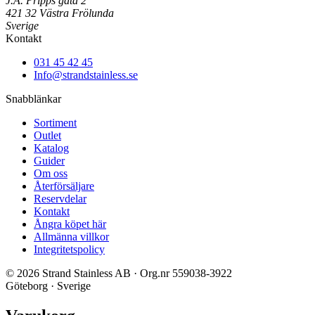
J.A. Pripps gata 2
421 32 Västra Frölunda
Sverige
Kontakt
031 45 42 45
Info@strandstainless.se
Snabblänkar
Sortiment
Outlet
Katalog
Guider
Om oss
Återförsäljare
Reservdelar
Kontakt
Ångra köpet här
Allmänna villkor
Integritetspolicy
© 2026 Strand Stainless AB · Org.nr 559038-3922
Göteborg · Sverige