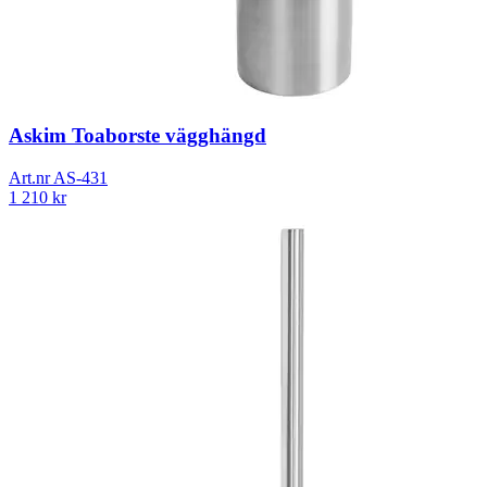
Askim Toaborste vägghängd
Art.nr
AS-431
1 210
kr