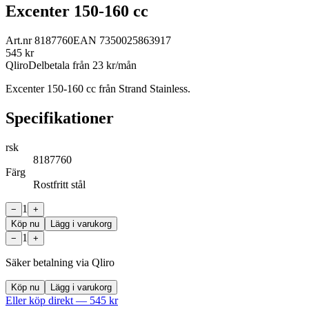
Excenter 150-160 cc
Art.nr
8187760
EAN
7350025863917
545
kr
Qliro
Delbetala från
23
kr/mån
Excenter 150-160 cc från Strand Stainless.
Specifikationer
rsk
8187760
Färg
Rostfritt stål
1
−
+
Köp nu
Lägg i varukorg
1
−
+
Säker betalning via Qliro
Köp nu
Lägg i varukorg
Eller köp direkt —
545
kr