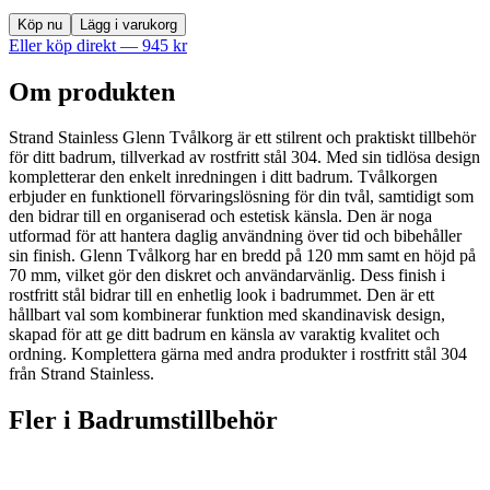
Köp nu
Lägg i varukorg
Eller köp direkt —
945
kr
Om produkten
Strand Stainless Glenn Tvålkorg är ett stilrent och praktiskt tillbehör
för ditt badrum, tillverkad av rostfritt stål 304. Med sin tidlösa design
kompletterar den enkelt inredningen i ditt badrum. Tvålkorgen
erbjuder en funktionell förvaringslösning för din tvål, samtidigt som
den bidrar till en organiserad och estetisk känsla. Den är noga
utformad för att hantera daglig användning över tid och bibehåller
sin finish. Glenn Tvålkorg har en bredd på 120 mm samt en höjd på
70 mm, vilket gör den diskret och användarvänlig. Dess finish i
rostfritt stål bidrar till en enhetlig look i badrummet. Den är ett
hållbart val som kombinerar funktion med skandinavisk design,
skapad för att ge ditt badrum en känsla av varaktig kvalitet och
ordning. Komplettera gärna med andra produkter i rostfritt stål 304
från Strand Stainless.
Fler i
Badrumstillbehör