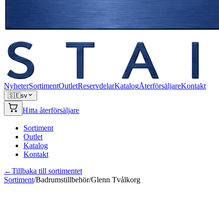
Nyheter
Sortiment
Outlet
Reservdelar
Katalog
Återförsäljare
Kontakt
🇸🇪
sv
Hitta återförsäljare
Sortiment
Outlet
Katalog
Kontakt
←
Tillbaka till sortimentet
Sortiment
/
Badrumstillbehör
/
Glenn Tvålkorg