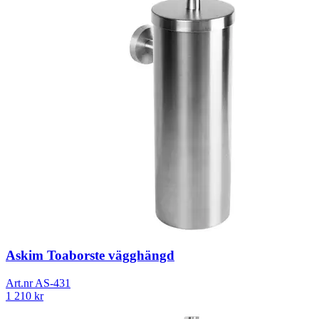
Askim Toaborste vägghängd
Art.nr
AS-431
1 210
kr