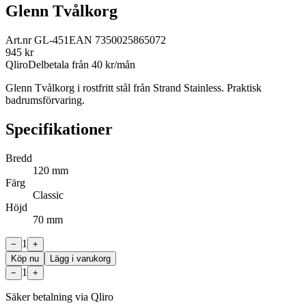
Glenn Tvålkorg
Art.nr
GL-451
EAN
7350025865072
945
kr
Qliro
Delbetala från
40
kr/mån
Glenn Tvålkorg i rostfritt stål från Strand Stainless. Praktisk
badrumsförvaring.
Specifikationer
Bredd
120 mm
Färg
Classic
Höjd
70 mm
1
−
+
Köp nu
Lägg i varukorg
1
−
+
Säker betalning via Qliro