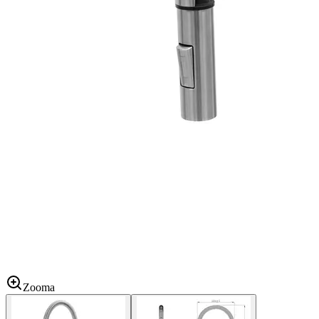
Zooma