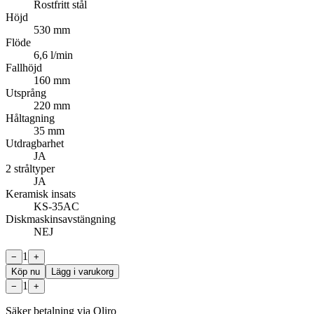
Rostfritt stål
Höjd
530 mm
Flöde
6,6 l/min
Fallhöjd
160 mm
Utsprång
220 mm
Håltagning
35 mm
Utdragbarhet
JA
2 stråltyper
JA
Keramisk insats
KS-35AC
Diskmaskinsavstängning
NEJ
1
−
+
Köp nu
Lägg i varukorg
1
−
+
Säker betalning via Qliro