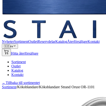
Nyheter
Sortiment
Outlet
Reservdelar
Katalog
Återförsäljare
Kontakt
🇸🇪
sv
Hitta återförsäljare
Sortiment
Outlet
Katalog
Kontakt
←
Tillbaka till sortimentet
Sortiment
/
Köksblandare
/
Köksblandare Strand Orust OR-1101