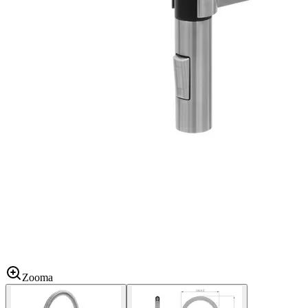
Zooma