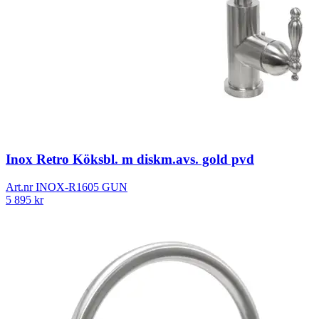
Inox Retro Köksbl. m diskm.avs. gold pvd
Art.nr
INOX-R1605 GUN
5 895
kr