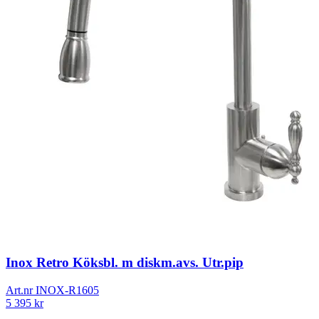
Inox Retro Köksbl. m diskm.avs. Utr.pip
Art.nr
INOX-R1605
5 395
kr