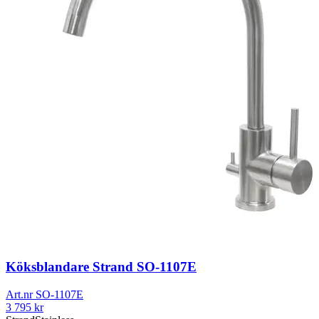
Köksblandare Strand SO-1107E
Art.nr
SO-1107E
3 795
kr