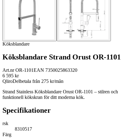
Köksblandare
Köksblandare Strand Orust OR-1101
Art.nr
OR-1101
EAN
7350025863320
6 595
kr
Qliro
Delbetala från
275
kr/mån
Strand Stainless Köksblandare Orust OR-1101 – stilren och
funktionell kökskran för ditt moderna kök.
Specifikationer
rsk
8310517
Färg