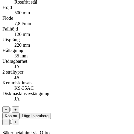
Rostfritt stål
Höjd
500 mm
Flöde
7,8 l/min
Fallhöjd
120 mm
Utsprång
220 mm
Håltagning
35 mm
Utdragbarhet
JA
2 stråltyper
JA
Keramisk insats
KS-35AC
Diskmaskinsavstängning
JA
1
−
+
Köp nu
Lägg i varukorg
1
−
+
Säker betalning via Qliro