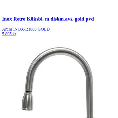
Inox Retro Köksbl. m diskm.avs. gold pvd
Art.nr
INOX-R1605 GOLD
5 895
kr