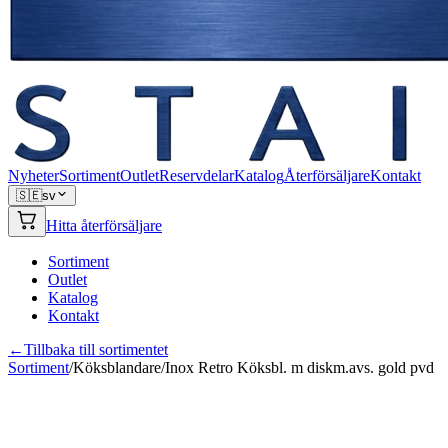
Nyheter
Sortiment
Outlet
Reservdelar
Katalog
Återförsäljare
Kontakt
🇸🇪
sv
Hitta återförsäljare
Sortiment
Outlet
Katalog
Kontakt
←
Tillbaka till sortimentet
Sortiment
/
Köksblandare
/
Inox Retro Köksbl. m diskm.avs. gold pvd