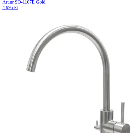
Art.nr
SO-1107E Gold
4 995
kr