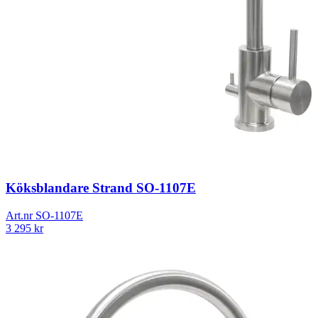
Köksblandare Strand SO-1107E
Art.nr
SO-1107E
3 295
kr