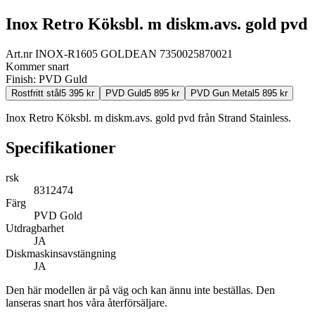
Inox Retro Köksbl. m diskm.avs. gold pvd
Art.nr
INOX-R1605 GOLD
EAN
7350025870021
Kommer snart
Finish:
PVD Guld
Rostfritt stål
5 395
kr
PVD Guld
5 895
kr
PVD Gun Metal
5 895
kr
Inox Retro Köksbl. m diskm.avs. gold pvd från Strand Stainless.
Specifikationer
rsk
8312474
Färg
PVD Gold
Utdragbarhet
JA
Diskmaskinsavstängning
JA
Den här modellen är på väg och kan ännu inte beställas. Den
lanseras snart hos våra återförsäljare.